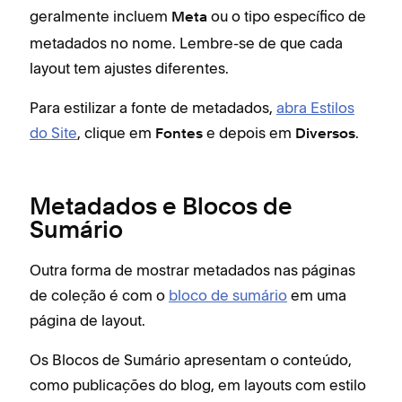
geralmente incluem
ou o tipo específico de
ger
Meta
metadados no nome. Lembre-se de que cada
ajus
layout tem ajustes diferentes.
met
de 
Para estilizar a fonte de metadados,
abra Estilos
do Site
, clique em
e depois em
.
Nem 
Fontes
Diversos
met
das 
Metadados e Blocos de
nest
Sumário
A
Outra forma de mostrar metadados nas páginas
I
de coleção é com o
bloco de sumário
em uma
W
página de layout.
Visi
Os Blocos de Sumário apresentam o conteúdo,
your
como publicações do blog, em layouts com estilo