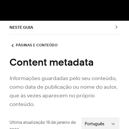
NESTE GUIA
PÁGINAS E CONTEÚDO
Content metadata
Informações guardadas pelo seu conteúdo,
como data de publicação ou nome do autor,
que às vezes aparecem no próprio
conteúdo.
Ultima atualização 16 de janeiro de
Português