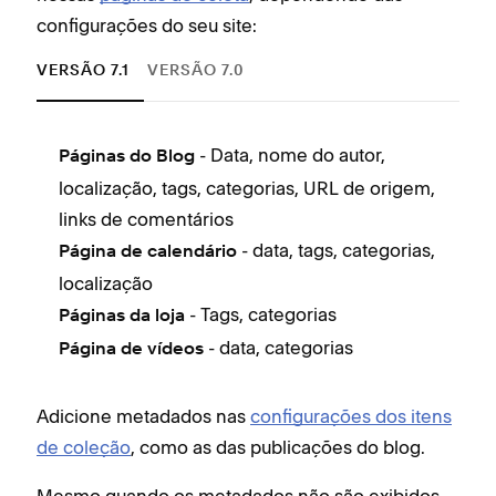
configurações do seu site:
VERSÃO 7.1
VERSÃO 7.0
- Data, nome do autor,
Páginas do Blog
P
localização, tags, categorias, URL de origem,
c
links de comentários
P
- data, tags, categorias,
l
Página de calendário
localização
o
- Tags, categorias
c
Páginas da loja
- data, categorias
P
Página de vídeos
l
P
Adicione metadados nas
configurações dos itens
b
de coleção
, como as das publicações do blog.
Mesmo quando os metadados não são exibidos