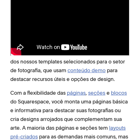
Crie um site para apresentar
seus trabalhos
Comece com o
construtor do Kit de Design com
IA
para criar um template personalizado e
adaptado à sua visão. Você também pode
visitar
nossa loja de templates
para começar com um
dos nossos templates selecionados para o setor
de fotografia, que usam
conteúdo demo
para
destacar recursos úteis e opções de design.
Com a flexibilidade das
páginas
,
seções
e
blocos
do Squarespace, você monta uma páginas básica
e informativa para destacar suas fotografias ou
cria designs arrojados que complementam sua
arte. A maioria das páginas e seções tem
layouts
pré-criados
para as demandas mais comuns, mas