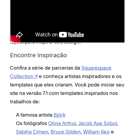
Acesse nossa
loja de templates
e clique em
Ver
de um design para ver o respectivo site de
prévia
demonstração. Cada site demo de demonstração
usa conteúdo de amostra no exemplo de um
layout para inspirar seu design.
Encontre inspiração
Confira a série de parcerias da
Squarespace
Collection
e conheça artistas inspiradores e os
templates que eles criaram. Você pode iniciar seu
site na versão 7.1 com templates inspirados nos
trabalhos de:
A famosa artista
Björk
Os fotógrafos
Olivia Arthur
,
Jacob Aue Sobol
,
Sabiha Çimen
,
Bruce Gilden
,
William Keo
e