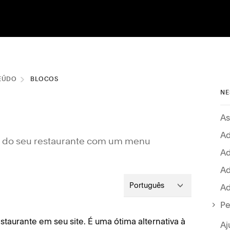
EÚDO
BLOCOS
NE
As
Ad
s do seu restaurante com um menu
Ad
Ad
Português
Ad
Pe
taurante em seu site. É uma ótima alternativa à
Aj