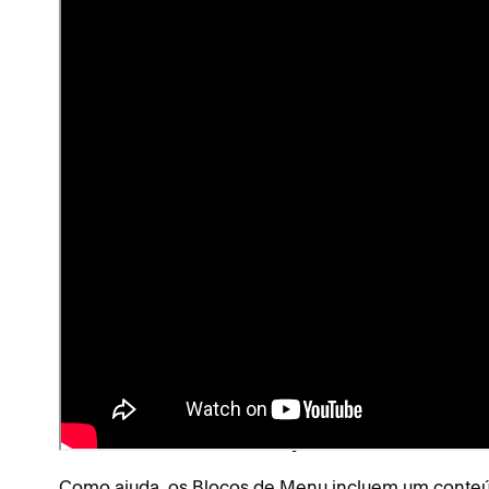
Adicionar um Bloco de Menu
Para adicionar um Bloco de Menu:
Edite uma página ou publicação.
Passe o cursor sobre a seção e clique em
Adici
em seguida, clique em
.
Menu
Para abrir o editor do bloco, clique no ícone de
Edite o texto na guia
para criar
menu
Conteúdo
Use a aba
para
personalizar o design d
Design
Use a aba
para ver
dicas
Ajuda em formatação
Adicionar cardápios
Como ajuda, os Blocos de Menu incluem um conteú