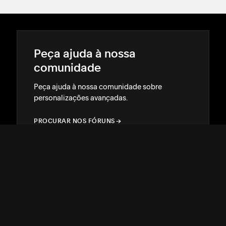
Peça ajuda à nossa
comunidade
Peça ajuda à nossa comunidade sobre
personalizações avançadas.
PROCURAR NOS FÓRUNS
→
→
Contrate um Squarespace
Expert
Ganhe destaque on-line com a ajuda de um
designer ou desenvolvedor experiente.