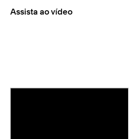
Assista ao vídeo
Dica
matricule-se no nosso webinar
"
Configuração do envio e dos impostos no
Squarespace Commerce
". Lá ensinamos