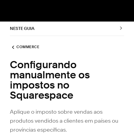
NESTE GUIA
COMMERCE
Configurando
manualmente os
impostos no
Squarespace
Aplique o imposto sobre vendas aos
produtos vendidos a clientes em países ou
províncias específicas.