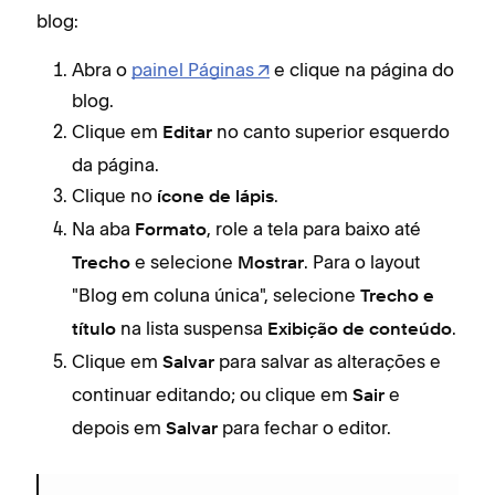
com 
blog:
os t
Depe
esti
Abra o
painel Páginas
e clique na página do
ima
abai
blog.
Pro
trec
Clique em
no canto superior esquerdo
Editar
A
da página.
Pas
c
con
Clique no
.
ícone de lápis
A
Na aba
, role a tela para baixo até
Você
Formato
b
e selecione
. Para o layout
tre
Trecho
Mostrar
Voc
"Blog em coluna única", selecione
Trecho e
B
nes
na lista suspensa
.
título
Exibição de conteúdo
T
do s
Clique em
para salvar as alterações e
Salvar
Y
continuar editando; ou clique em
e
Sair
A
depois em
para fechar o editor.
Para
Salvar
A
conf
B