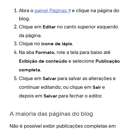
trec
Abra o
painel Páginas
e clique na página do
dest
blog.
Clique em
no canto superior esquerdo
Pág
Editar
em
da página.
Clique no
.
ícone de lápis
Nos
Na aba
, role a tela para baixo até
gra
Formato
e selecione
Trem
Exibição de conteúdo
Publicação
o te
.
completa
habi
Clique em
para salvar as alterações e
Salvar
toda
continuar editando; ou clique em
e
Sair
text
depois em
para fechar o editor.
Salvar
com 
A maioria das páginas do blog
Pág
Não é possível exibir publicações completas em
Tem