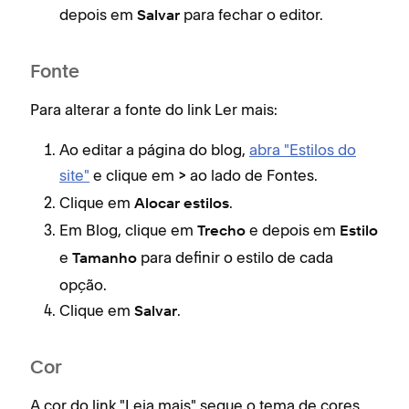
depois em
para fechar o editor.
a fo
Salvar
text
tem
Fonte
Para alterar a fonte do link Ler mais:
B
m
Ao editar a página do blog,
abra "Estilos do
e
site"
e clique em
ao lado de Fontes.
>
F
Clique em
.
Alocar estilos
N
Em Blog, clique em
e depois em
Trecho
Estilo
T
e
para definir o estilo de cada
Tamanho
L
opção.
Y
Clique em
.
Salvar
m
Cor
A cor do link "Leia mais" segue o tema de cores