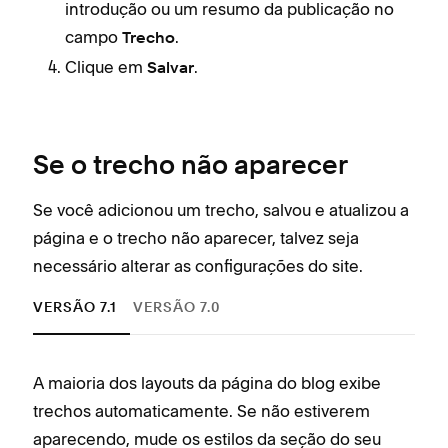
introdução ou um resumo da publicação no
campo
.
Trecho
Para
Clique em
.
Salvar
exis
Se o trecho não aparecer
Se você adicionou um trecho, salvou e atualizou a
página e o trecho não aparecer, talvez seja
necessário alterar as configurações do site.
VERSÃO 7.1
VERSÃO 7.0
A maioria dos layouts da página do blog exibe
Algu
Im
trechos automaticamente. Se não estiverem
trec
Em
aparecendo, mude os estilos da seção do seu
não 