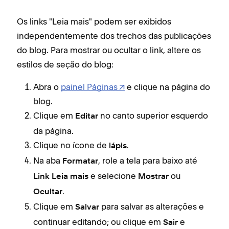
pass
i
Os links "Leia mais" podem ser exibidos
A ma
Eta
W
independentemente dos trechos das publicações
no 
Sit
P
do blog. Para mostrar ou ocultar o link, altere os
ou →
Use 
d
estilos de seção do blog:
tre
Est
W
Abra o
painel Páginas
e clique na página do
mais
Y
B
blog.
V
F
S
Clique em
no canto superior esquerdo
Editar
t
s
G
da página.
v
T
Clique no ícone de
.
lápis
P
Y
D
Na aba
, role a tela para baixo até
Formatar
S
e selecione
ou
Link Leia mais
Mostrar
e
.
Ocultar
i
Fon
Clique em
para salvar as alterações e
Salvar
B
continuar editando; ou clique em
e
Na m
Sair