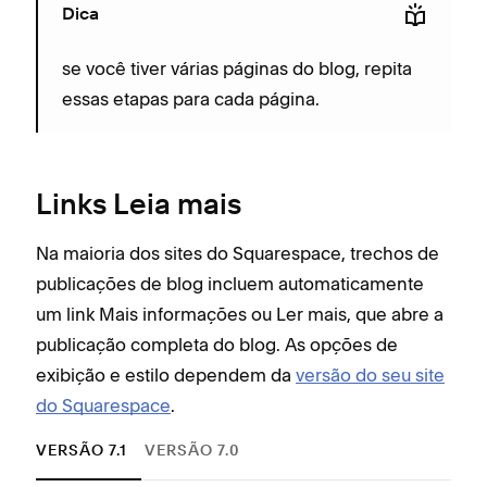
V
Dica
M
se você tiver várias páginas do blog, repita
F
essas etapas para cada página.
F
F
I
d
Links Leia mais
s
Na maioria dos sites do Squarespace, trechos de
D
M
publicações de blog incluem automaticamente
N
s
um link Mais informações ou Ler mais, que abre a
É
o
publicação completa do blog. As opções de
e
p
exibição e estilo dependem da
versão do seu site
P
do Squarespace
.
S
Se o
VERSÃO 7.1
VERSÃO 7.0
T
esti
p