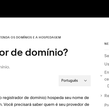
TENDA OS DOMÍNIOS E A HOSPEDAGEM
NE
r de domínio?
Se
ínio.
En
ce
Português
Re
 registrador de domínio) hospeda seu nome de
 Você precisará saber quem é seu provedor de
Pr