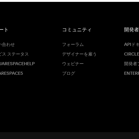
ート
コミュニティ
開発者
い合わせ
フォーラム
APIド
ビス ステータス
デザイナーを雇う
CIRCL
UARESPACEHELP
ウェビナー
開発者
ARESPACE5
ブログ
ENTER