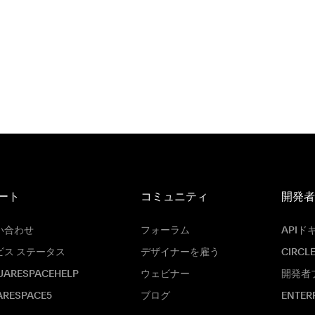
ート
コミュニティ
開発者
い合わせ
フォーラム
APIド
ビス ステータス
デザイナーを雇う
CIRCL
UARESPACEHELP
ウェビナー
開発者
ARESPACE5
ブログ
ENTER