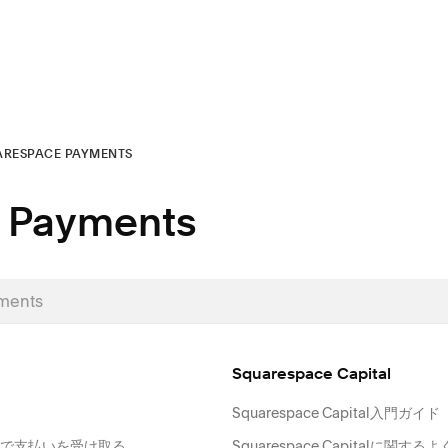
RESPACE PAYMENTS
 Payments
Squarespace Capital
Squarespace Capital入門ガイド
ンクで支払いを受け取る
Squarespace Capitalに関す