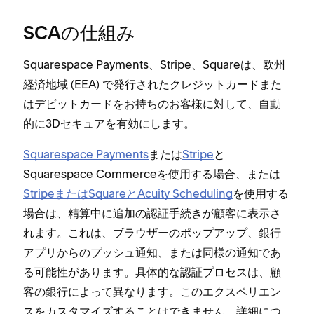
SCAの仕組み
Squarespace Payments⁠、Stripe⁠、Squareは⁠、欧州
経済地域 (⁠EEA⁠) で発行されたクレジ⁠ットカ⁠ードまた
はデビ⁠ットカ⁠ードをお持ちのお客様に対して⁠、自動
的に3Dセキ⁠ュアを有効にします⁠。
Squarespace Payments
または
Stripe
と
Squarespace Commerceを使用する場合⁠、または
StripeまたはSquareとAcuity Scheduling
を使用する
場合は⁠、精算中に追加の認証手続きが顧客に表示さ
れます⁠。これは⁠、ブラウザ⁠ーのポ⁠ップア⁠ップ⁠、銀行
アプリからのプ⁠ッシ⁠ュ通知⁠、または同様の通知であ
る可能性があります⁠。具体的な認証プロセスは⁠、顧
客の銀行によ⁠って異なります⁠。このエクスペリエン
スをカスタマイズすることはできません⁠。詳細につ