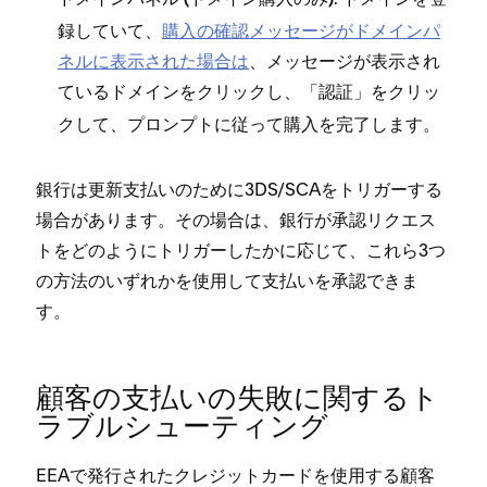
ドメインパネル (⁠ドメイン購入のみ⁠)
録していて⁠、
購入の確認メ⁠ッセ⁠ージがドメインパ
ネルに表示された場合は
⁠、メ⁠ッセ⁠ージが表示され
ているドメインをクリ⁠ックし⁠、「⁠
⁠」をクリ⁠ッ
認証
クして⁠、プロンプトに従⁠って購入を完了します⁠。
銀行は更新支払いのために3DS/SCAをトリガ⁠ーする
場合があります⁠。その場合は⁠、銀行が承認リクエス
トをどのようにトリガ⁠ーしたかに応じて⁠、これら3つ
の方法のいずれかを使用して支払いを承認できま
す⁠。
顧客の支払いの失敗に関するト
ラブルシ⁠ュ⁠ーテ⁠ィング
EEAで発行されたクレジ⁠ットカ⁠ードを使用する顧客