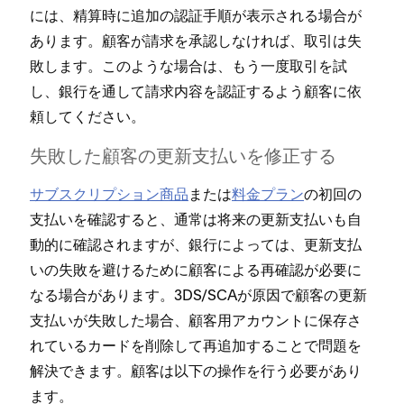
には⁠、精算時に追加の認証手順が表示される場合が
あります⁠。顧客が請求を承認しなければ⁠、取引は失
敗します⁠。このような場合は⁠、もう一度取引を試
し⁠、銀行を通して請求内容を認証するよう顧客に依
頼してください⁠。
失敗した顧客の更新支払いを修正する
サブスクリプシ⁠ョン商品
または
料金プラン
の初回の
支払いを確認すると⁠、通常は将来の更新支払いも自
動的に確認されますが⁠、銀行によ⁠っては⁠、更新支払
いの失敗を避けるために顧客による再確認が必要に
なる場合があります⁠。3DS/SCAが原因で顧客の更新
支払いが失敗した場合⁠、顧客用アカウントに保存さ
れているカ⁠ードを削除して再追加することで問題を
解決できます⁠。顧客は以下の操作を行う必要があり
ます⁠。