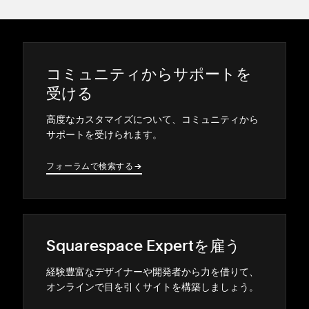
コミ⁠ュニテ⁠ィからサポ⁠ートを
受ける
高度なカスタマイズについて⁠、コミ⁠ュニテ⁠ィから
サポ⁠ートを受けられます⁠。
フ⁠ォ⁠ーラムで検索する
→
→
Squarespace Expertを雇う
経験豊富なデザイナ⁠ーや開発者から力を借りて⁠、
オンラインで目を引くサイトを構築しまし⁠ょう⁠。