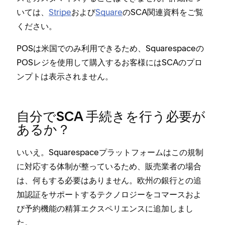
いては⁠、
Stripe
および
Square
のSCA関連資料をご覧
ください⁠。
POSは米国でのみ利用できるため⁠、Squarespaceの
POSレジを使用して購入するお客様にはSCAのプロ
ンプトは表示されません⁠。
自分でSCA 手続きを行う必要が
あるか⁠？
いいえ⁠。Squarespaceプラ⁠ットフ⁠ォ⁠ームはこの規制
に対応する体制が整⁠っているため⁠、販売業者の場合
は⁠、何もする必要はありません⁠。欧州の銀行との追
加認証をサポ⁠ートするテクノロジ⁠ーをコマ⁠ースおよ
び予約機能の精算エクスペリエンスに追加しまし
た⁠。