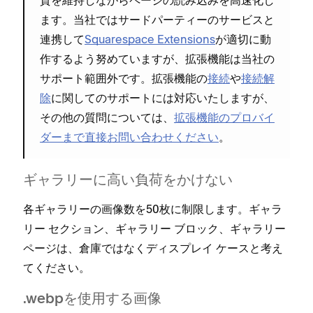
ます⁠。当社ではサ⁠ードパ⁠ーテ⁠ィ⁠ーのサ⁠ービスと
連携して
Squarespace Extensions
が適切に動
作するよう努めていますが⁠、拡張機能は当社の
サポ⁠ート範囲外です⁠。拡張機能の
接続
や
接続解
除
に関してのサポ⁠ートには対応いたしますが⁠、
その他の質問については⁠、
拡張機能のプロバイ
ダ⁠ーまで直接お問い合わせください
⁠。
ギ⁠ャラリ⁠ーに高い負荷をかけない
各ギ⁠ャラリ⁠ーの画像数を50枚に制限します⁠。ギ⁠ャラ
リ⁠ー セクシ⁠ョン⁠、ギ⁠ャラリ⁠ー ブロ⁠ック⁠、ギ⁠ャラリ⁠ー
ペ⁠ージは⁠、倉庫ではなくデ⁠ィスプレイ ケ⁠ースと考え
てください⁠。
⁠.webpを使用する画像