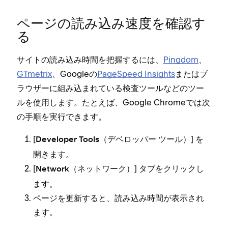
ペ⁠ージの読み込み速度を確認す
る
サイトの読み込み時間を把握するには⁠、
Pingdom
⁠、
GTmetrix
⁠、Googleの
PageSpeed Insights
またはブ
ラウザ⁠ーに組み込まれている検査ツ⁠ールなどのツ⁠ー
ルを使用します⁠。たとえば⁠、Google Chromeでは次
の手順を実行できます⁠。
[⁠
⁠] を
Developer Tools（⁠デベロ⁠ッパ⁠ー ツ⁠ール⁠）
開きます⁠。
[⁠
⁠] タブをクリ⁠ックし
Network（⁠ネ⁠ットワ⁠ーク⁠）
ます⁠。
ペ⁠ージを更新すると⁠、読み込み時間が表示され
ます⁠。