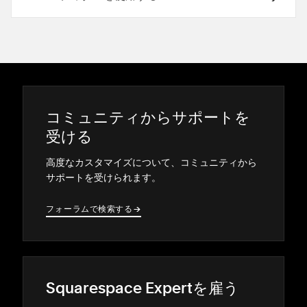
コミ⁠ュニテ⁠ィからサポ⁠ートを
受ける
高度なカスタマイズについて⁠、コミ⁠ュニテ⁠ィから
サポ⁠ートを受けられます⁠。
フ⁠ォ⁠ーラムで検索する
→
→
Squarespace Expertを雇う