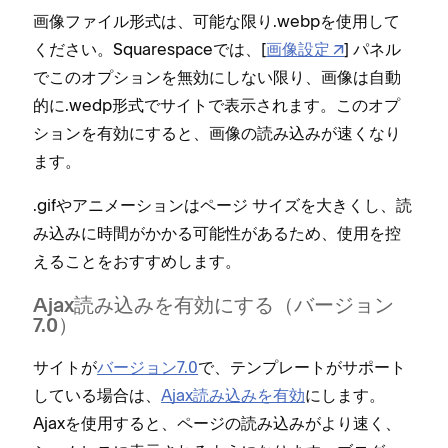
画像フ⁠ァイル形式は⁠、可能な限り⁠.webpを使用して
ください⁠。Squarespaceでは⁠、[⁠
画像設定
⁠] パネル
でこのオプシ⁠ョンを無効にしない限り⁠、画像は自動
的に⁠.wedp形式でサイトで表示されます⁠。このオプ
シ⁠ョンを有効にすると⁠、画像の読み込みが速くなり
ます⁠。
⁠.gifやアニメ⁠ーシ⁠ョンはペ⁠ージ サイズを大きくし⁠、読
み込みに時間がかかる可能性があるため⁠、使用を控
えることをおすすめします⁠。
Ajax読み込みを有効にする（⁠バ⁠ージ⁠ョン
7⁠.0⁠）
サイトが
バ⁠ージ⁠ョン7⁠.0
で⁠、テンプレ⁠ートがサポ⁠ート
している場合は⁠、
Ajax読み込みを有効
にします⁠。
Ajaxを使用すると⁠、ペ⁠ージの読み込みがより速く⁠、