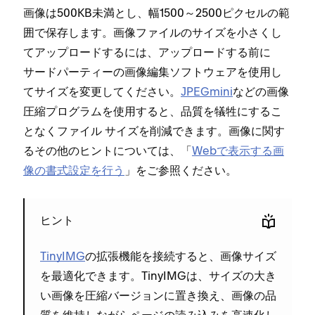
画像は500KB未満とし⁠、幅1500～2500ピクセルの範
囲で保存します⁠。画像フ⁠ァイルのサイズを小さくし
てア⁠ップロ⁠ードするには⁠、ア⁠ップロ⁠ードする前に
サ⁠ードパ⁠ーテ⁠ィ⁠ーの画像編集ソフトウ⁠ェアを使用し
てサイズを変更してください⁠。
JPEGmini
などの画像
圧縮プログラムを使用すると⁠、品質を犠牲にするこ
となくフ⁠ァイル サイズを削減できます⁠。画像に関す
るその他のヒントについては⁠、「⁠
Webで表示する画
像の書式設定を行う
⁠」をご参照ください⁠。
ヒント
TinyIMG
の拡張機能を接続すると⁠、画像サイズ
を最適化できます⁠。TinyIMGは⁠、サイズの大き
い画像を圧縮バ⁠ージ⁠ョンに置き換え⁠、画像の品
質を維持しながらペ⁠ージの読み込みを高速化し