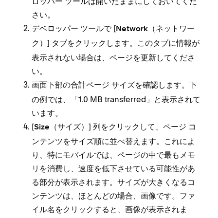
ロ⁠ッパ⁠ー ツ⁠ールは開いたままにしておいてくだ
さい⁠。
デベロ⁠ッパ⁠ー ツ⁠ールで [⁠
Network（⁠ネ⁠ットワ⁠ー
⁠] タブをクリ⁠ックします⁠。このタブに情報が
ク⁠）
表示されない場合は⁠、ペ⁠ージを更新してくださ
い⁠。
画面下部の合計
を確認します⁠。下
ペ⁠ージ サイズ
の例では⁠、「⁠1⁠.0 MB transferred⁠」と表示されて
います⁠。
[⁠
⁠] 列をクリ⁠ックして⁠、ペ⁠ージ コ
Size（⁠サイズ⁠）
ンテンツをサイズ順に並べ替えます⁠。これによ
り⁠、特にモバイルでは⁠、ペ⁠ージの中で最もメモ
リを消費し⁠、速度を低下させている可能性があ
る部分が表示されます⁠。サイズが大きくなるコ
ンテンツは⁠、ほとんどの場合⁠、画像です⁠。フ⁠ァ
イル名をクリ⁠ックすると⁠、画像が表示されま