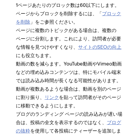
1ペ⁠ージあたりのブロ⁠ック数は60以下にします⁠。
ペ⁠ージからブロ⁠ックを削除するには⁠、「⁠
ブロ⁠ック
を削除
⁠」をご参照ください⁠。
ペ⁠ージに複数のトピ⁠ックがある場合は⁠、複数の
ペ⁠ージに分割します⁠。これにより⁠、訪問者が必要
な情報を見つけやすくなり⁠、
サイトのSEOの向上
にも役立ちます⁠。
動画の数を減らます⁠。YouTube動画やVimeo動画
などの埋め込みコンテンツは⁠、特にモバイル端末
では読み込み時間が長くなる可能性があります⁠。
動画が複数あるような場合は⁠、動画を別のペ⁠ージ
に割り振り⁠、
リンク
を貼⁠って訪問者がそのペ⁠ージ
に移動できるようにします⁠。
ブログのランデ⁠ィング ペ⁠ージの読み込みが遅い場
合は⁠、投稿の全文を表示するのではなく⁠、
ブログ
の抜粋
を使用して各投稿にテ⁠ィ⁠ーザ⁠ーを追加しま