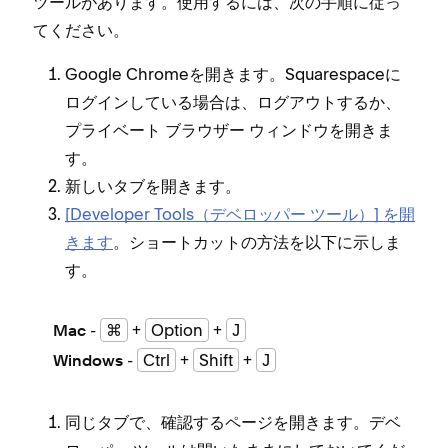
ツ⁠ールがあります⁠。使用するには⁠、次の手順に従⁠っ
てください⁠。
Google Chromeを開きます⁠。Squarespaceに
ログインしている場合は⁠、ログアウトするか⁠、
プライベ⁠ート ブラウザ⁠ー ウ⁠ィンドウを開きま
す⁠。
新しいタブを開きます⁠。
[⁠Developer Tools（⁠デベロ⁠ッパ⁠ー ツ⁠ール⁠）⁠] を開
きます
⁠。シ⁠ョ⁠ートカ⁠ットの方法を以下に示しま
す⁠。
-
⌘
+
Option
+
J
Mac
-
Ctrl
+
Shift
+
J
Windows
同じタブで⁠、確認するペ⁠ージを開きます⁠。デベ