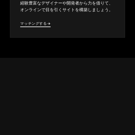
経験豊富なデザイナ⁠ーや開発者から力を借りて⁠、
オンラインで目を引くサイトを構築しまし⁠ょう⁠。
マ⁠ッチングする
→
→
サポート
↓
コミュニティ
↓
開発者
↓
リソース