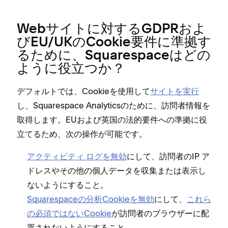
Webサイトに対するGDPRおよ
びEU/UKのCookie要件に準拠す
るために⁠、Squarespaceはどの
ように役立つか⁠？
デフ⁠ォルトでは⁠、Cookieを使用して
サイトを実行
し⁠、Squarespace Analyticsのために⁠、訪問者情報を
取得します⁠。EUおよび英国の法的要件への準拠に役
立てるため⁠、次の操作が可能です⁠。
アクテ⁠ィビテ⁠ィ ログを無効
にして⁠、訪問者のIP ア
ドレスやその他の個人デ⁠ータを収集または表示し
ないようにすること⁠。
Squarespaceの分析Cookieを無効
にして⁠、
これら
の必須ではないCookie
が訪問者のブラウザ⁠ーに配
置されないようにすること⁠。