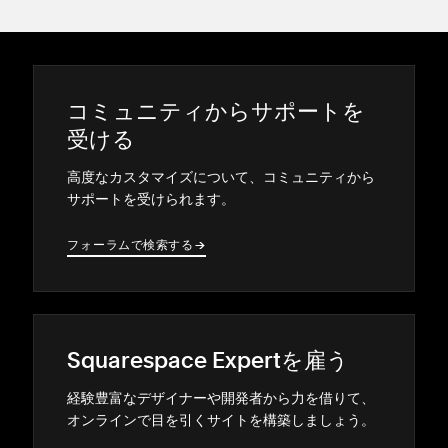
コミ⁠ュニテ⁠ィからサポ⁠ートを
受ける
高度なカスタマイズについて⁠、コミ⁠ュニテ⁠ィから
サポ⁠ートを受けられます⁠。
フ⁠ォ⁠ーラムで検索する
→
→
Squarespace Expertを雇う
経験豊富なデザイナ⁠ーや開発者から力を借りて⁠、
オンラインで目を引くサイトを構築しまし⁠ょう⁠。