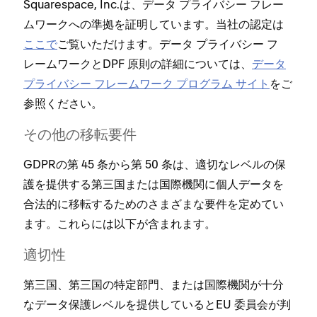
Squarespace⁠, Inc⁠.は⁠、デ⁠ータ プライバシ⁠ー フレ⁠ー
ムワ⁠ークへの準拠を証明しています⁠。当社の認定は
ここで
ご覧いただけます⁠。デ⁠ータ プライバシ⁠ー フ
レ⁠ームワ⁠ークとDPF 原則の詳細については⁠、
デ⁠ータ
プライバシ⁠ー フレ⁠ームワ⁠ーク プログラム サイト
をご
参照ください⁠。
その他の移転要件
GDPRの第 45 条から第 50 条は⁠、適切なレベルの保
護を提供する第三国または国際機関に個人デ⁠ータを
合法的に移転するためのさまざまな要件を定めてい
ます⁠。これらには以下が含まれます⁠。
適切性
第三国⁠、第三国の特定部門⁠、または国際機関が十分
なデ⁠ータ保護レベルを提供しているとEU 委員会が判