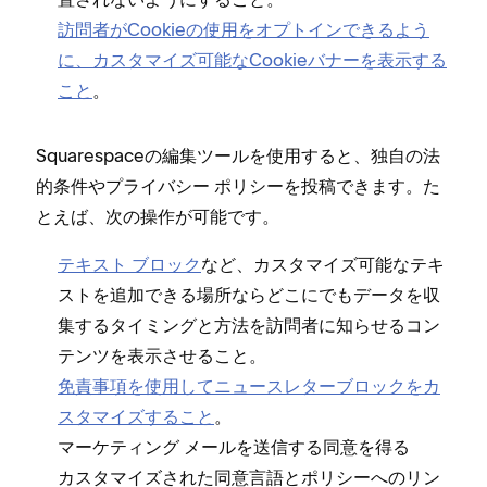
訪問者がCookieの使用をオプトインできるよう
に⁠、カスタマイズ可能なCookieバナ⁠ーを表示する
こと
⁠。
Squarespaceの編集ツ⁠ールを使用すると⁠、独自の法
的条件やプライバシ⁠ー ポリシ⁠ーを投稿できます⁠。た
とえば⁠、次の操作が可能です⁠。
テキスト ブロ⁠ック
など⁠、カスタマイズ可能なテキ
ストを追加できる場所ならどこにでもデ⁠ータを収
集するタイミングと方法を訪問者に知らせるコン
テンツを表示させること⁠。
免責事項を使用してニ⁠ュ⁠ースレタ⁠ーブロ⁠ックをカ
スタマイズすること
⁠。
マ⁠ーケテ⁠ィング メ⁠ールを送信する同意を得る
カスタマイズされた同意言語とポリシ⁠ーへのリン