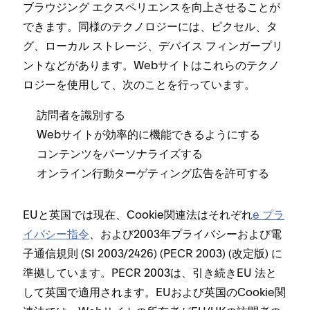
ブラウジング エクスペリエンスを向上させることが
できます⁠。同様のテクノロジ⁠ーには⁠、ピクセル⁠、タ
グ⁠、ロ⁠ーカル ストレ⁠ージ⁠、デバイス フ⁠ィンガ⁠ープリ
ントなどがあります⁠。Webサイトはこれらのテクノ
ロジ⁠ーを使用して⁠、次のことを行⁠っています⁠。
訪問者を識別する
Webサイトが効率的に機能できるようにする
コンテンツをパ⁠ーソナライズする
オンライン行動タ⁠ーゲテ⁠ィング広告を許可する
EUと英国では現在⁠、Cookie関連法はそれぞれ
e プラ
イバシ⁠ー指令
⁠、および2003年プライバシ⁠ーおよび電
子通信規則 (⁠SI 2003/2426⁠) (⁠PECR 2003⁠) (⁠改定版⁠) に
準拠しています⁠。PECR 2003は⁠、引き続きEU 法と
して英国で適用されます⁠。EUおよび英国のCookie関