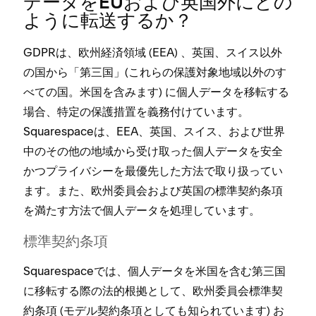
デ⁠ータをEUおよび英国外にどの
ように転送するか⁠？
GDPRは⁠、欧州経済領域 (⁠EEA⁠) ⁠、英国⁠、スイス以外
の国から「⁠第三国⁠」(⁠これらの保護対象地域以外のす
べての国⁠。米国を含みます⁠) に個人デ⁠ータを移転する
場合⁠、特定の保護措置を義務付けています⁠。
Squarespaceは⁠、EEA⁠、英国⁠、スイス⁠、および世界
中のその他の地域から受け取⁠った個人デ⁠ータを安全
かつプライバシ⁠ーを最優先した方法で取り扱⁠ってい
ます⁠。また⁠、欧州委員会および英国の標準契約条項
を満たす方法で個人デ⁠ータを処理しています⁠。
標準契約条項
Squarespaceでは⁠、個人デ⁠ータを米国を含む第三国
に移転する際の法的根拠として⁠、欧州委員会標準契
約条項 (⁠モデル契約条項としても知られています⁠) お