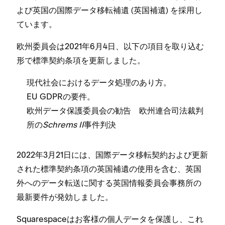
よび英国の国際デ⁠ータ移転補遺 (⁠英国補遺⁠) を採用し
ています⁠。
欧州委員会は2021年6月4日⁠、以下の項目を取り込む
形で標準契約条項を更新しました⁠。
現代社会におけるデ⁠ータ処理のあり方⁠。
EU GDPRの要件⁠。
欧州デ⁠ータ保護委員会の勧告 欧州連合司法裁判
所の
Schrems II
事件判決
2022年3月21日には⁠、国際デ⁠ータ移転契約および更新
された標準契約条項の英国補遺の使用を含む⁠、英国
外へのデ⁠ータ転送に関する英国情報委員会事務所の
最新要件が発効しました⁠。
Squarespaceはお客様の個人デ⁠ータを保護し⁠、これ