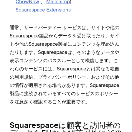
ChowNow
⁠、
Mailchimp
⁠)
Squarespace Extensions
通常⁠、サ⁠ードパ⁠ーテ⁠ィ⁠ー サ⁠ービスは⁠、サイトや他の
Squarespace製品からデ⁠ータを受け取⁠ったり⁠、サイ
トや他のSquarespace製品にコンテンツを埋め込ん
だりします⁠。Squarespaceは⁠、そのようなデ⁠ータや
表示コンテンツのパススル⁠ーとして機能します⁠。こ
れらのサ⁠ービスには⁠、Squarespaceとは異なる独自
の利用規約⁠、プライバシ⁠ー ポリシ⁠ー⁠、およびその他
の慣行が適用される場合があります⁠。Squarespace
製品に接続されているすべてのサ⁠ービスのポリシ⁠ー
を注意深く確認することが重要です⁠。
Squarespaceは顧客と訪問者の