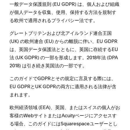
一般デ⁠ータ保護規則 (⁠EU GDPR⁠) は⁠、個人および組織
が個人デ⁠ータを収集⁠、使用⁠、保持する方法を規制す
る欧州で適用されるプライバシ⁠ー法です⁠。
グレ⁠ートブリテンおよび北アイルランド連合王国
(⁠UK⁠) の欧州連合 (⁠EU⁠) からの離脱に伴い⁠、EU GDPR
は⁠、英国デ⁠ータ保護法とともに⁠、英国に存続するEU
法 (⁠UK GDPR⁠) の一部を形成します⁠。2018年法 (⁠DPA
2018⁠) は引き続き英国法の一部です⁠。
このガイドでGDPRとその規定に言及する際には⁠、
EU GDPRとUK GDPRの両方に適用される法律が含
まれます⁠。
欧州経済領域 (⁠EEA⁠)⁠、英国⁠、またはスイスの個人がお
客様のWebサイトまたはAcuityペ⁠ージにアクセスす
る場合⁠、このガイドにはSquarespaceユ⁠ーザ⁠ーとし