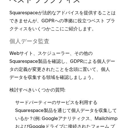
ベスト プラクテ⁠ィス
Squarespaceが法的なアドバイスを提供することは
できませんが⁠、GDPRへの準拠に役立つベスト プラ
クテ⁠ィスをいくつかここにご紹介します⁠。
個人デ⁠ータ監査
Webサイト⁠、スケジ⁠ュ⁠ーラ⁠ー⁠、その他の
Squarespace製品を確認し⁠、GDPRによる個人デ⁠ー
タの定義が変更されたことを念頭に置いて⁠、個人
デ⁠ータを収集する領域を確認しまし⁠ょう⁠。
検討すべきいくつかの質問⁠:
サ⁠ードパ⁠ーテ⁠ィ⁠ーのサ⁠ービスを利用する
Squarespace製品を通じて個人デ⁠ータを収集して
いるか⁠？(⁠例⁠: Googleアナリテ⁠ィクス⁠、Mailchimp
およびGoogleドライブに接続されたフ⁠ォ⁠ーム ブ