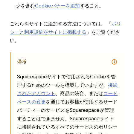
クを含む
Cookieバナ⁠ーを追加
すること⁠。
これらをサイトに追加する方法については⁠、 「⁠
ポリ
シ⁠ーと利用規約をサイトに掲載する
⁠」をご覧くださ
い⁠。
備考
Squarespaceサイトで使用されるCookieを管
理するためのツ⁠ールを構築していますが⁠、
接続
されたアカウント
⁠、商品の統合⁠、または
コ⁠ード
ベ⁠ースの変更
を通じてお客様が使用するサ⁠ード
パ⁠ーテ⁠ィ⁠ーのサ⁠ービスをSquarespaceが管理
することはできません⁠。Squarespaceサイト
に接続されているすべてのサ⁠ービスのポリシ⁠ー