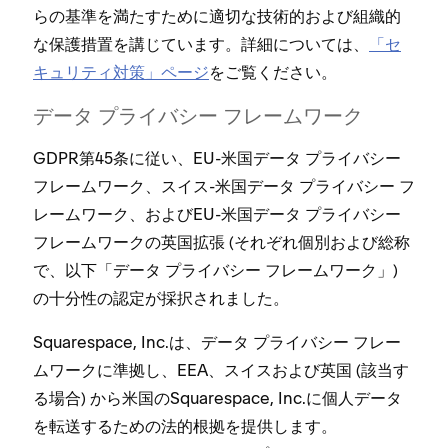
らの基準を満たすために適切な技術的および組織的
な保護措置を講じています⁠。詳細については⁠、
「⁠セ
キ⁠ュリテ⁠ィ対策⁠」ペ⁠ージ
をご覧ください⁠。
デ⁠ータ プライバシ⁠ー フレ⁠ームワ⁠ーク
GDPR第45条に従い⁠、EU-米国デ⁠ータ プライバシ⁠ー
フレ⁠ームワ⁠ーク⁠、スイス-米国デ⁠ータ プライバシ⁠ー フ
レ⁠ームワ⁠ーク⁠、およびEU-米国デ⁠ータ プライバシ⁠ー
フレ⁠ームワ⁠ークの英国拡張 (⁠それぞれ個別および総称
で⁠、以下「⁠デ⁠ータ プライバシ⁠ー フレ⁠ームワ⁠ーク⁠」⁠)
の十分性の認定が採択されました⁠。
Squarespace⁠, Inc⁠.は⁠、デ⁠ータ プライバシ⁠ー フレ⁠ー
ムワ⁠ークに準拠し⁠、EEA⁠、スイスおよび英国 (⁠該当す
る場合⁠) から米国のSquarespace⁠, Inc⁠.に個人デ⁠ータ
を転送するための法的根拠を提供します⁠。