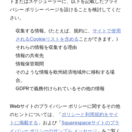
トまたはスケジ⁠ュ⁠ーラ⁠ーに⁠、以下を記載したプライ
バシ⁠ー ポリシ⁠ー ペ⁠ージを設けることを検討してくだ
さい⁠。
収集する情報⁠。(⁠たとえば⁠、規約に⁠、
サイトで使用
されるCookieリストを含める
ことができます⁠。⁠)
それらの情報を収集する理由
情報の共有先
情報保管期間
そのような情報を欧州経済地域外に移転する場
合⁠。
GDPRで義務付けられているその他の情報
Webサイトのプライバシ⁠ー ポリシ⁠ーに関するその他
のヒントについては⁠、「⁠
ポリシ⁠ーと利用規約をサイ
トに掲載する
⁠」および「⁠
Squarespaceサイトのプラ
イバシ⁠ー ポリシ⁠ーのサンプル メ⁠ッセ⁠ージ
⁠」をご覧く