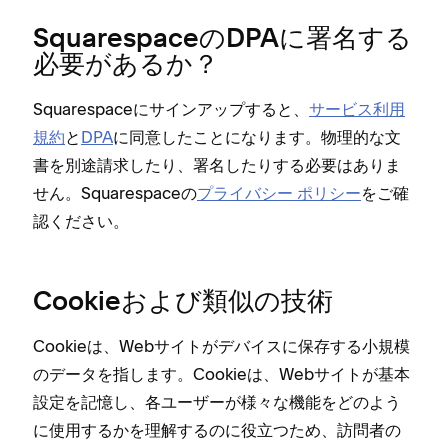
SquarespaceのDPAに署名する
必要があるか⁠？
Squarespaceにサインア⁠ップすると⁠、
サ⁠ービス利用
規約
と
DPA
に同意したことになります⁠。物理的な文
書を別途請求したり⁠、署名したりする必要はありま
せん⁠。Squarespaceの
プライバシ⁠ー ポリシ⁠ー
をご確
認ください⁠。
Cookieおよび類似の技術
Cookieは⁠、Webサイトがデバイスに保存する小規模
のデ⁠ータを指します⁠。Cookieは⁠、Webサイトが基本
設定を記憶し⁠、各ユ⁠ーザ⁠ーが様⁠々な機能をどのよう
に使用するかを理解するのに役立つため⁠、訪問者の