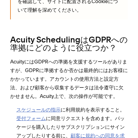
を確認して⁠、サイトに配置されるCookieにつ
いて理解を深めてください⁠。
Acuity SchedulingはGDPRへの
準拠にどのように役立つか⁠？
AcuityにはGDPRへの準拠を支援するツ⁠ールがありま
すが⁠、GDPRに準拠するか否かは最終的にはお客様に
かか⁠っています⁠。アカウントの使用方法と設定方
法⁠、および顧客から収集するデ⁠ータは法令遵守に欠
かせません⁠。Acuity上で⁠、次の操作が可能です⁠。
スケジ⁠ュ⁠ールの指示
に利用規約を表示すること⁠。
受付フ⁠ォ⁠ーム
に同意リクエストを含めます⁠。パ⁠ッ
ケ⁠ージを購入したりサブスクリプシ⁠ョンにサイン
ア⁠ップしたりする前に⁠、
顧客に規約への同意を求