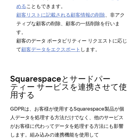
める
こともできます⁠。
顧客リストに記載される顧客情報の削除
⁠、非アク
テ⁠ィブな顧客の削除⁠、顧客の一括削除を行いま
す⁠。
顧客のデ⁠ータ ポ⁠ータビリテ⁠ィ⁠ー リクエストに応じ
て
顧客デ⁠ータをエクスポ⁠ート
します⁠。
Squarespaceとサ⁠ードパ⁠ー
テ⁠ィ⁠ー サ⁠ービスを連携させて使
用する
GDPRは⁠、お客様が使用するSquarespace製品が個
人デ⁠ータを処理する方法だけでなく⁠、他のサ⁠ービス
がお客様に代わ⁠ってデ⁠ータを処理する方法にも影響
します⁠。組み込みの連携機能を使用して