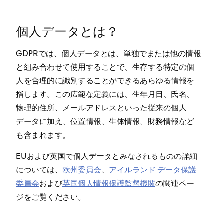
個人デ⁠ータとは⁠？
GDPRでは⁠、個人デ⁠ータとは⁠、単独でまたは他の情報
と組み合わせて使用することで⁠、生存する特定の個
人を合理的に識別することができるあらゆる情報を
指します⁠。この広範な定義には⁠、生年月日⁠、氏名⁠、
物理的住所⁠、メ⁠ールアドレスとい⁠った従来の個人
デ⁠ータに加え⁠、位置情報⁠、生体情報⁠、財務情報など
も含まれます⁠。
EUおよび英国で個人デ⁠ータとみなされるものの詳細
については⁠、
欧州委員会
⁠、
アイルランド デ⁠ータ保護
委員会
および
英国個人情報保護監督機関
の関連ペ⁠ー
ジをご覧ください⁠。