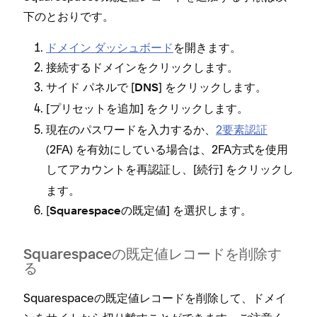
下のとおりです⁠。
ドメイン ダ⁠ッシ⁠ュボ⁠ード
を開きます⁠。
接続するドメインをクリ⁠ックします⁠。
サイド パネルで [⁠
⁠] をクリ⁠ックします⁠。
DNS
[⁠
⁠] をクリ⁠ックします⁠。
プリセ⁠ットを追加
現在のパスワ⁠ードを入力するか⁠、
2要素認証
(⁠2FA⁠) を有効にしている場合は⁠、2FA方式を使用
してアカウントを再認証し⁠、[⁠
⁠] をクリ⁠ックし
続行
ます⁠。
[⁠
⁠] を選択します⁠。
Squarespaceの既定値
Squarespaceの既定値レコ⁠ードを削除す
る
Squarespaceの既定値レコ⁠ードを削除して⁠、ドメイ