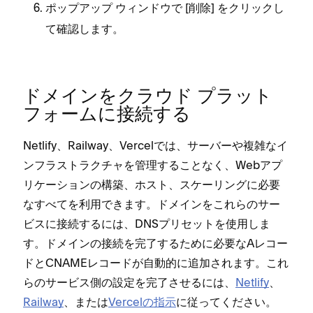
ポ⁠ップア⁠ップ ウ⁠ィンドウで [⁠
⁠] をクリ⁠ックし
削除
て確認します⁠。
ドメインをクラウド プラ⁠ット
フ⁠ォ⁠ームに接続する
Netlify⁠、Railway⁠、Vercelでは⁠、サ⁠ーバ⁠ーや複雑なイ
ンフラストラクチ⁠ャを管理することなく⁠、Webアプ
リケ⁠ーシ⁠ョンの構築⁠、ホスト⁠、スケ⁠ーリングに必要
なすべてを利用できます⁠。ドメインをこれらのサ⁠ー
ビスに接続するには⁠、DNSプリセ⁠ットを使用しま
す⁠。ドメインの接続を完了するために必要なAレコ⁠ー
ドとCNAMEレコ⁠ードが自動的に追加されます⁠。これ
らのサ⁠ービス側の設定を完了させるには⁠、
Netlify
⁠、
Railway
⁠、または
Vercelの指示
に従⁠ってください⁠。