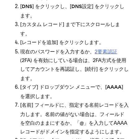
[⁠
⁠] をクリ⁠ックし⁠、[⁠
⁠] をクリ⁠ックし
DNS
DNS設定
ます⁠。
[⁠
⁠] まで下にスクロ⁠ールしま
カスタム レコ⁠ード
す⁠。
[⁠
⁠] をクリ⁠ックします⁠。
レコ⁠ードを追加
現在のパスワ⁠ードを入力するか⁠、
2要素認証
(⁠2FA⁠) を有効にしている場合は⁠、2FA方式を使用
してアカウントを再認証し⁠、[⁠
⁠] をクリ⁠ックし
続行
ます⁠。
[⁠
⁠] ドロ⁠ップダウン メニ⁠ュ⁠ーで⁠、[⁠
⁠]
タイプ
AAAA
を選択します⁠。
[⁠
⁠] フ⁠ィ⁠ールドに⁠、指定する名前レコ⁠ードを入
名前
力します⁠。名前の値がない場合は⁠、フ⁠ィ⁠ールド
を空白のままにするか⁠、「⁠@⁠」を入力してAAAA
レコ⁠ードがドメインを指定するようにします⁠。