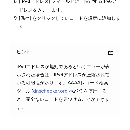
[⁠
⁠] フ⁠ィ⁠ールドに⁠、指定するIPv6ア
IPv6アドレス
ドレスを入力します⁠。
[⁠
⁠] をクリ⁠ックしてレコ⁠ードを設定に追加しま
保存
す⁠。
ヒント
IPv6アドレスが無効であるというエラ⁠ーが表
示された場合は⁠、IPv6アドレスが圧縮されて
いる可能性があります⁠。AAAAレコ⁠ード検索
ツ⁠ール (⁠
dnschecker⁠.org
など⁠) を使用する
と⁠、完全なレコ⁠ードを見つけることができま
す⁠。