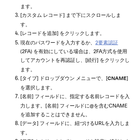
ます⁠。
[⁠
⁠] まで下にスクロ⁠ールしま
カスタム レコ⁠ード
す⁠。
[⁠
⁠] をクリ⁠ックします⁠。
レコ⁠ードを追加
現在のパスワ⁠ードを入力するか⁠、
2要素認証
(⁠2FA⁠) を有効にしている場合は⁠、2FA方式を使用
してアカウントを再認証し⁠、[⁠
⁠] をクリ⁠ックし
続行
ます⁠。
[⁠
⁠] ドロ⁠ップダウン メニ⁠ュ⁠ーで⁠、[⁠
⁠]
タイプ
CNAME
を選択します⁠。
[⁠
⁠] フ⁠ィ⁠ールドに⁠、指定する名前レコ⁠ードを入
名前
力します⁠。[⁠名前⁠] フ⁠ィ⁠ールドに@を含むCNAME
を追加することはできません⁠。
[⁠
⁠] フ⁠ィ⁠ールドに⁠、紐づけるURLを入力しま
デ⁠ータ
す⁠。