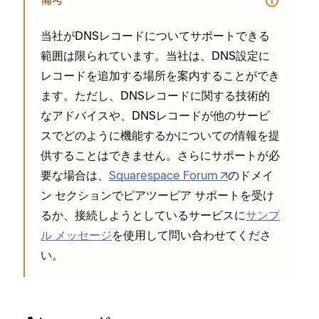
備考
当社がDNSレコ⁠ードについてサポ⁠ートできる
範囲は限られています⁠。当社は⁠、DNS設定に
レコ⁠ードを追加する場所を案内することができ
ます⁠。ただし⁠、DNSレコ⁠ードに関する技術的
なアドバイスや⁠、DNSレコ⁠ードが他のサ⁠ービ
スでどのように機能するかについての情報を提
供することはできません⁠。さらにサポ⁠ートが必
要な場合は⁠、
Squarespace Forum
のドメイ
ン セクシ⁠ョンでピアツ⁠ーピア サポ⁠ートを受け
るか⁠、接続しようとしているサ⁠ービスに
サンプ
ル メ⁠ッセ⁠ージ
を使用して問い合わせてくださ
い⁠。