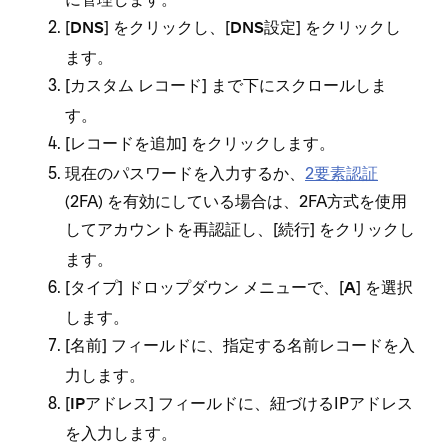
[⁠
⁠] をクリ⁠ックし⁠、[⁠
⁠] をクリ⁠ックし
DNS
DNS設定
ます⁠。
[⁠
⁠] まで下にスクロ⁠ールしま
カスタム レコ⁠ード
す⁠。
[⁠
⁠] をクリ⁠ックします⁠。
レコ⁠ードを追加
現在のパスワ⁠ードを入力するか⁠、
2要素認証
(⁠2FA⁠) を有効にしている場合は⁠、2FA方式を使用
してアカウントを再認証し⁠、[⁠
⁠] をクリ⁠ックし
続行
ます⁠。
[⁠
⁠] ドロ⁠ップダウン メニ⁠ュ⁠ーで⁠、[⁠
⁠] を選択
タイプ
A
します⁠。
[⁠
⁠] フ⁠ィ⁠ールドに⁠、指定する名前レコ⁠ードを入
名前
力します⁠。
[⁠
⁠] フ⁠ィ⁠ールドに⁠、紐づけるIPアドレス
IPアドレス
を入力します⁠。