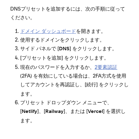
DNSプリセ⁠ットを追加するには⁠、次の手順に従⁠って
ください⁠。
ドメイン ダ⁠ッシ⁠ュボ⁠ード
を開きます⁠。
使用するドメインをクリ⁠ックします⁠。
サイド パネルで [⁠
⁠] をクリ⁠ックします⁠。
DNS
[⁠
⁠] をクリ⁠ックします⁠。
プリセ⁠ットを追加
現在のパスワ⁠ードを入力するか⁠、
2要素認証
(⁠2FA⁠) を有効にしている場合は⁠、2FA方式を使用
してアカウントを再認証し⁠、[⁠
⁠] をクリ⁠ックし
続行
ます⁠。
プリセ⁠ット ドロ⁠ップダウン メニ⁠ュ⁠ーで⁠、
[⁠
⁠]⁠、[⁠
⁠]⁠、または [⁠
⁠] を選択し
Netlify
Railway
Vercel
ます⁠。