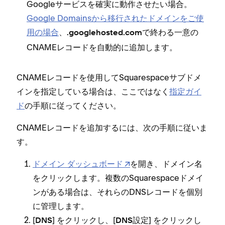
Googleサ⁠ービスを確実に動作させたい場合⁠。
Google Domainsから移行されたドメインをご使
用の場合
⁠、
で終わる一意の
⁠.googlehosted⁠.com
CNAMEレコ⁠ードを自動的に追加します⁠。
CNAMEレコ⁠ードを使用してSquarespaceサブドメ
インを指定している場合は⁠、ここではなく
指定ガイ
ド
の手順に従⁠ってください⁠。
CNAMEレコ⁠ードを追加するには⁠、次の手順に従いま
す⁠。
ドメイン ダ⁠ッシ⁠ュボ⁠ード
を開き⁠、ドメイン名
をクリ⁠ックします⁠。複数のSquarespaceドメイ
ンがある場合は⁠、それらのDNSレコ⁠ードを個別
に管理します⁠。
[⁠
⁠] をクリ⁠ックし⁠、[⁠
⁠] をクリ⁠ックし
DNS
DNS設定