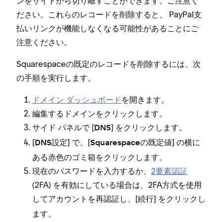
ンをサイトから切り離すことができます⁠。ご注意く
ださい⁠。これらのレコ⁠ードを削除すると⁠、 PayPal支
払いリンクが機能しなくなる可能性があることにご
注意ください⁠。
Squarespaceの既定のレコ⁠ードを削除するには⁠、次
の手順を実行します⁠。
ドメイン ダ⁠ッシ⁠ュボ⁠ード
を開きます⁠。
編集するドメインをクリ⁠ックします⁠。
サイド パネルで [⁠
⁠] をクリ⁠ックします⁠。
DNS
[⁠
⁠] で⁠、[⁠
⁠] の横に
DNS設定
Squarespaceの既定値
ある赤色のゴミ箱をクリ⁠ックします⁠。
現在のパスワ⁠ードを入力するか⁠、
2要素認証
(⁠2FA⁠) を有効にしている場合は⁠、2FA方式を使用
してアカウントを再認証し⁠、[⁠
⁠] をクリ⁠ックし
続行
ます⁠。