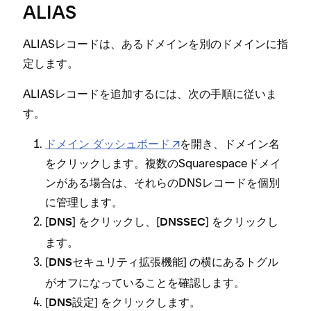
ALIAS
ALIASレコ⁠ードは⁠、あるドメインを別のドメインに指
定します⁠。
ALIASレコ⁠ードを追加するには⁠、次の手順に従いま
す⁠。
ドメイン ダ⁠ッシ⁠ュボ⁠ード
を開き⁠、ドメイン名
をクリ⁠ックします⁠。複数のSquarespaceドメイ
ンがある場合は⁠、それらのDNSレコ⁠ードを個別
に管理します⁠。
[⁠
⁠] をクリ⁠ックし⁠、[⁠
⁠] をクリ⁠ックし
DNS
DNSSEC
ます⁠。
[⁠
⁠] の横にあるトグル
DNSセキ⁠ュリテ⁠ィ拡張機能
がオフにな⁠っていることを確認します⁠。
[⁠
⁠] をクリ⁠ックします⁠。
DNS設定