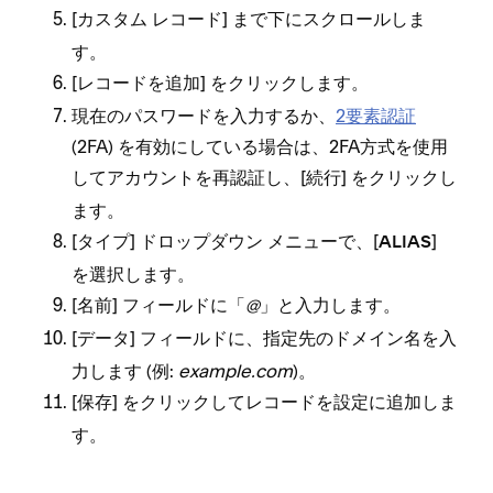
[⁠
⁠] まで下にスクロ⁠ールしま
カスタム レコ⁠ード
す⁠。
[⁠
⁠] をクリ⁠ックします⁠。
レコ⁠ードを追加
現在のパスワ⁠ードを入力するか⁠、
2要素認証
(⁠2FA⁠) を有効にしている場合は⁠、2FA方式を使用
してアカウントを再認証し⁠、[⁠
⁠] をクリ⁠ックし
続行
ます⁠。
[⁠
⁠] ドロ⁠ップダウン メニ⁠ュ⁠ーで⁠、[⁠
⁠]
タイプ
ALIAS
を選択します⁠。
[⁠
⁠] フ⁠ィ⁠ールドに「⁠
@
⁠」と入力します⁠。
名前
[⁠
⁠] フ⁠ィ⁠ールドに⁠、指定先のドメイン名を入
デ⁠ータ
力します (⁠例⁠:
example⁠.com
⁠)⁠。
[⁠
⁠] をクリ⁠ックしてレコ⁠ードを設定に追加しま
保存
す⁠。