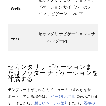
セカンダリ ナビゲ⁠ーシ⁠ョン
ビゲ⁠ーシ⁠ョン サイドバ⁠ーのメ
Wells
イン ナビゲ⁠ーシ⁠ョンの下
- サ
セカンダリ ナビゲ⁠ーシ⁠ョン
York
イト ヘ⁠ッダ⁠ー内
セカンダリ ナビゲ⁠ーシ⁠ョンま
たはフ⁠ッタ⁠ー ナビゲ⁠ーシ⁠ョンを
作成する
テンプレ⁠ートがこれらのメニ⁠ュ⁠ーのいずれかをサ
ポ⁠ートしている場合は⁠、
[⁠ペ⁠ージ⁠] パネル
に表示されま
す⁠。そこから⁠、
新しいペ⁠ージを追加
したり⁠、
既存の