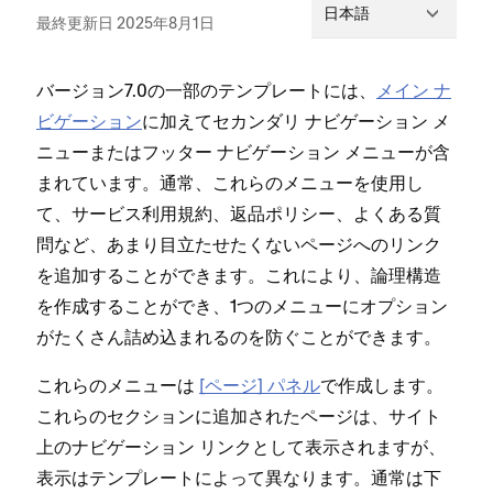
日本語
最終更新日 2025年8月1日
バ⁠ージ⁠ョン7⁠.0の一部のテンプレ⁠ートには⁠、
メイン ナ
ビゲ⁠ーシ⁠ョン
に加えてセカンダリ ナビゲ⁠ーシ⁠ョン メ
ニ⁠ュ⁠ーまたはフ⁠ッタ⁠ー ナビゲ⁠ーシ⁠ョン メニ⁠ュ⁠ーが含
まれています⁠。通常⁠、これらのメニ⁠ュ⁠ーを使用し
て⁠、サ⁠ービス利用規約⁠、返品ポリシ⁠ー⁠、よくある質
問など⁠、あまり目立たせたくないペ⁠ージへのリンク
を追加することができます⁠。これにより⁠、論理構造
を作成することができ⁠、1つのメニ⁠ュ⁠ーにオプシ⁠ョン
がたくさん詰め込まれるのを防ぐことができます⁠。
これらのメニ⁠ュ⁠ーは
[⁠ペ⁠ージ⁠] パネル
で作成します⁠。
これらのセクシ⁠ョンに追加されたペ⁠ージは⁠、サイト
上のナビゲ⁠ーシ⁠ョン リンクとして表示されますが⁠、
表示はテンプレ⁠ートによ⁠って異なります⁠。通常は下