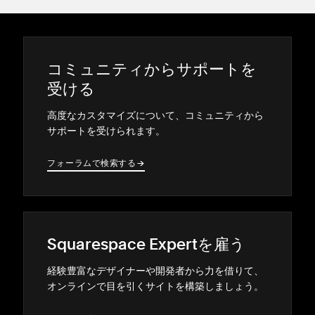
コミ⁠ュニテ⁠ィからサポ⁠ートを
受ける
高度なカスタマイズについて⁠、コミ⁠ュニテ⁠ィから
サポ⁠ートを受けられます⁠。
フ⁠ォ⁠ーラムで検索する
→
→
Squarespace Expertを雇う
経験豊富なデザイナ⁠ーや開発者から力を借りて⁠、
オンラインで目を引くサイトを構築しまし⁠ょう⁠。