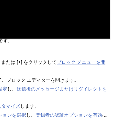
追加する
です⁠。
⁠] または [⁠
⁠] をクリ⁠ックして
ブロ⁠ック メニ⁠ュ⁠ーを開
+
、ブロ⁠ック エデ⁠ィタ⁠ーを開きます⁠。
設定
し⁠、
送信後のメ⁠ッセ⁠ージまたはリダイレクトを
スタマイズ
します⁠。
シ⁠ョンを選択
し⁠、
登録者の認証オプシ⁠ョンを有効
に