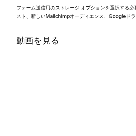
フ⁠ォ⁠ーム送信用のストレ⁠ージ オプシ⁠ョンを選択する必
スト⁠、新しいMailchimpオ⁠ーデ⁠ィエンス⁠、Google
動画を見る