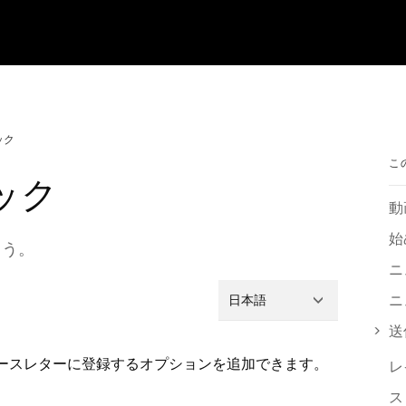
ック
こ
ック
動
始
う⁠。
ニ
ニ
日本語
送
ュ⁠ースレタ⁠ーに登録するオプシ⁠ョンを追加できます⁠。
レ
ス