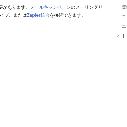
登
要があります⁠。
メ⁠ールキ⁠ャンペ⁠ーン
のメ⁠ーリングリ
ドライブ⁠、または
Zapier統合
を接続できます⁠。
ニ
ニ
ト