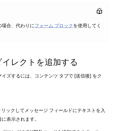
めの場合⁠、代わりに
フ⁠ォ⁠ーム ブロ⁠ック
を使用してく
リダイレクトを追加する
するには⁠、コンテンツ タブで [⁠
⁠] をク
送信後
をクリ⁠ックしてメ⁠ッセ⁠ージ フ⁠ィ⁠ールドにテキストを入
後に表示されます⁠。