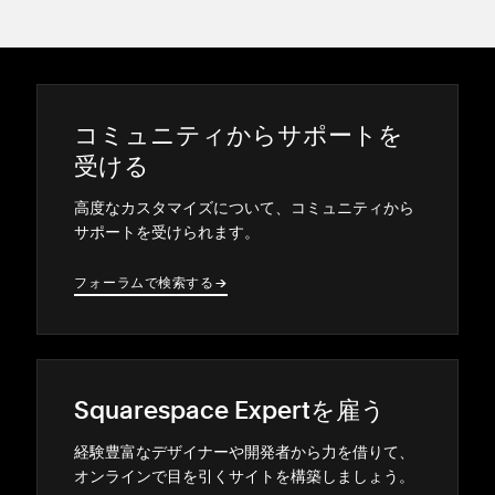
コミ⁠ュニテ⁠ィからサポ⁠ートを
受ける
高度なカスタマイズについて⁠、コミ⁠ュニテ⁠ィから
サポ⁠ートを受けられます⁠。
フ⁠ォ⁠ーラムで検索する
→
→
Squarespace Expertを雇う
経験豊富なデザイナ⁠ーや開発者から力を借りて⁠、
オンラインで目を引くサイトを構築しまし⁠ょう⁠。