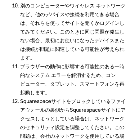
別のコンピ⁠ュ⁠ータ⁠ーやワイヤレス ネ⁠ットワ⁠ーク
など⁠、他のデバイスや接続を利用できる場合
は⁠、それらを使⁠ってサイトを開くかログインし
てみてください⁠。このときに同じ問題が発生し
ない場合⁠、最初にお使いにな⁠ったデバイスまた
は接続が問題に関連している可能性が考えられ
ます⁠。
ブラウザ⁠ーの動作に影響する可能性のある一時
的なシステム エラ⁠ーを解消するため⁠、コン
ピ⁠ュ⁠ータ⁠ー⁠、タブレ⁠ット⁠、スマ⁠ートフ⁠ォンを再
起動します⁠。
Squarespaceサイトをブロ⁠ックしているフ⁠ァイ
アウ⁠ォ⁠ールの裏側からSquarespaceサイトにア
クセスしようとしている場合は⁠、ネ⁠ットワ⁠ーク
のセキ⁠ュリテ⁠ィ設定を調整してください⁠。この
問題は⁠、会社のネ⁠ットワ⁠ークを使用している場