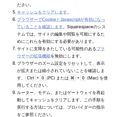
ださい⁠。
キ⁠ャ⁠ッシ⁠ュをクリアします
⁠。
ブラウザ⁠ーでCookieとJavascriptが有効にな⁠っ
ていることを確認します
⁠。Squarespaceのシス
テムでは⁠、サイトの編集や閲覧を可能にするた
めにこれらを有効にする必要があります⁠。
サイトに支障をきたしている可能性のある
ブラ
ウザ⁠ーの拡張機能
を無効にします⁠。
ブラウザ⁠ーのズ⁠ーム設定をリセ⁠ットして⁠、表示
が拡大または縮小されていないことを確認しま
す⁠。
Ctrl
+
0
(⁠PC⁠) または
⌘
+
0
(⁠Mac⁠) を使
用してください⁠。
ル⁠ータ⁠ー⁠、モデム⁠、またはゲ⁠ートウ⁠ェイを再起
動してキ⁠ャ⁠ッシ⁠ュをクリアします⁠。この手順を
実行する方法については⁠、プロバイダ⁠ーの指示
をご参照ください⁠。