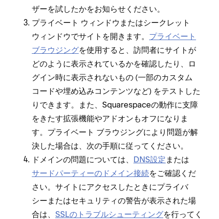
ザ⁠ーを試したかをお知らせください⁠。
プライベ⁠ート ウ⁠ィンドウまたはシ⁠ークレ⁠ット
ウ⁠ィンドウでサイトを開きます⁠。
プライベ⁠ート
ブラウジング
を使用すると⁠、訪問者にサイトが
どのように表示されているかを確認したり⁠、ロ
グイン時に表示されないもの (⁠一部のカスタム
コ⁠ードや埋め込みコンテンツなど⁠) をテストした
りできます⁠。また⁠、Squarespaceの動作に支障
をきたす拡張機能やアドオンもオフになりま
す⁠。プライベ⁠ート ブラウジングにより問題が解
決した場合は⁠、次の手順に従⁠ってください⁠。
ドメインの問題については⁠、
DNS設定
または
サ⁠ードパ⁠ーテ⁠ィ⁠ーのドメイン接続
をご確認くだ
さい⁠。サイトにアクセスしたときにプライバ
シ⁠ーまたはセキ⁠ュリテ⁠ィの警告が表示された場
合は⁠、
SSLのトラブルシ⁠ュ⁠ーテ⁠ィング
を行⁠ってく