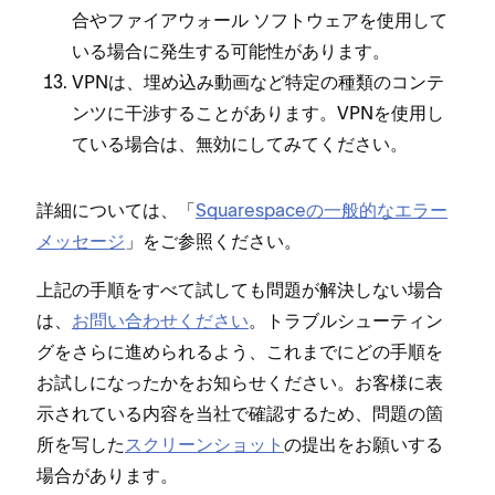
合やフ⁠ァイアウ⁠ォ⁠ール ソフトウ⁠ェアを使用して
いる場合に発生する可能性があります⁠。
VPNは⁠、埋め込み動画など特定の種類のコンテ
ンツに干渉することがあります⁠。VPNを使用し
ている場合は⁠、無効にしてみてください⁠。
詳細については⁠、「⁠
Squarespaceの一般的なエラ⁠ー
メ⁠ッセ⁠ージ
⁠」をご参照ください⁠。
上記の手順をすべて試しても問題が解決しない場合
は⁠、
お問い合わせください
⁠。トラブルシ⁠ュ⁠ーテ⁠ィン
グをさらに進められるよう⁠、これまでにどの手順を
お試しにな⁠ったかをお知らせください⁠。お客様に表
示されている内容を当社で確認するため⁠、問題の箇
所を写した
スクリ⁠ーンシ⁠ョ⁠ット
の提出をお願いする
場合があります⁠。