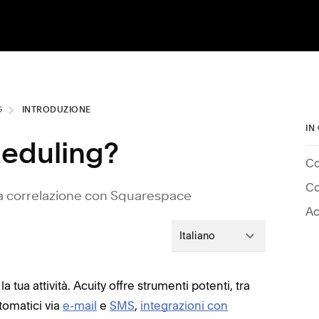
G
INTRODUZIONE
IN
heduling?
Co
Co
sua correlazione con Squarespace
Ac
Italiano
tua attività. Acuity offre strumenti potenti, tra
tomatici via
e-mail
e
SMS
,
integrazioni con