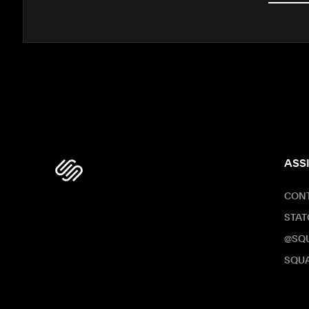
ASS
CONT
STAT
@SQ
SQUA