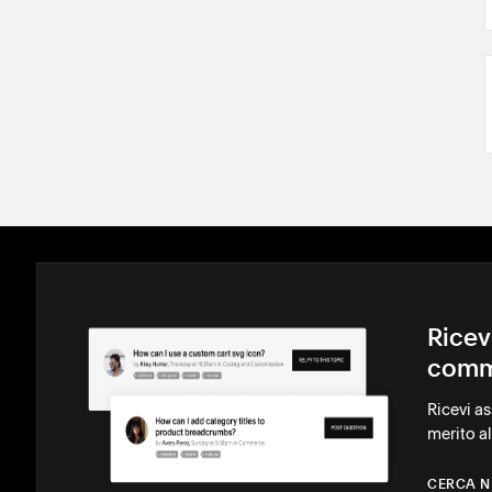
Ricev
comm
Ricevi a
merito al
CERCA N