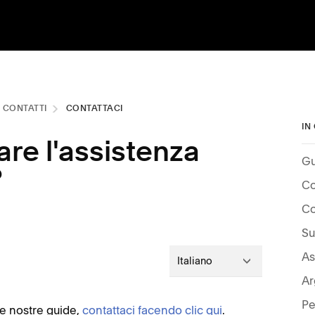
E CONTATTI
CONTATTACI
IN
re l'assistenza
Gu
?
Co
Co
Su
As
Italiano
Pe
le nostre guide,
contattaci facendo clic qui
.