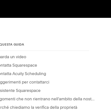
 QUESTA GUIDA
arda un video
ntatta Squarespace
ntatta Acuity Scheduling
ggerimenti per contattarci
sistente Squarespace
Argomenti che non rientrano nell'ambito della nostra assistenza
rché chiediamo la verifica della proprietà