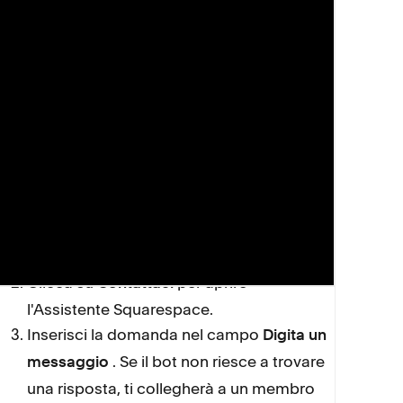
Passaggi successivi
Per iniziare una conversazione via e-mail o
chat live,
visita la nostra pagina Contatti
e
segui questi passaggi:
Clicca su
per accedere al tuo
Accedi
account Squarespace oppure
Non ho un
per continuare come ospite.
account
Clicca su
per aprire
Contattaci
l'Assistente Squarespace.
Inserisci la domanda nel campo
Digita un
. Se il bot non riesce a trovare
messaggio
una risposta, ti collegherà a un membro