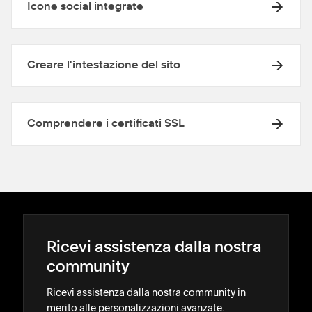
Icone social integrate
Creare l'intestazione del sito
Comprendere i certificati SSL
In a
temp
l'op
Per 
Ricevi assistenza dalla nostra
community
Ricevi assistenza dalla nostra community in
merito alle personalizzazioni avanzate.