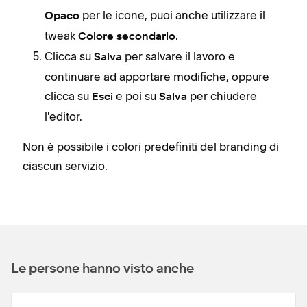
per le icone, puoi anche utilizzare il
Opaco
tweak
.
Colore secondario
Clicca su
per salvare il lavoro e
Salva
continuare ad apportare modifiche, oppure
Eli
clicca su
e poi su
per chiudere
Esci
Salva
Prim
l'editor.
l'el
elim
Non è possibile i colori predefiniti del branding di
da tu
ciascun servizio.
poss
di li
Per 
Le persone hanno visto anche