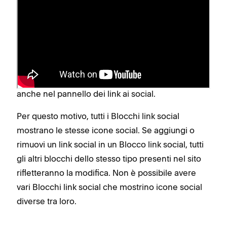
Prima di iniziare
La scheda
dei blocchi link social
Contenuto
riflette le informazioni aggiunte al pannello Link ai
social del tuo sito. Quando aggiorni i link ai social
in un blocco di link social, questi si aggiornano
anche nel pannello dei link ai social.
Per questo motivo, tutti i Blocchi link social
mostrano le stesse icone social. Se aggiungi o
rimuovi un link social in un Blocco link social, tutti
gli altri blocchi dello stesso tipo presenti nel sito
rifletteranno la modifica. Non è possibile avere
vari Blocchi link social che mostrino icone social
diverse tra loro.