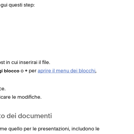
egui questi step:
 in cui inserirai il file.
o
per
aprire il menu dei blocchi
,
i blocco
+
ce.
icare le modifiche.
to dei documenti
me quello per le presentazioni, includono le