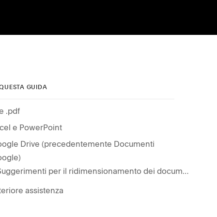
 QUESTA GUIDA
le .pdf
cel e PowerPoint
ogle Drive (precedentemente Documenti
ogle)
Suggerimenti per il ridimensionamento dei documenti
teriore assistenza