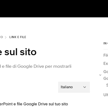
TO
LINK E FILE
IN
 sul sito
Fi
Ex
l e file di Google Drive per mostrarli
Go
Go
Italiano
Ul
erPoint e file Google Drive sul tuo sito