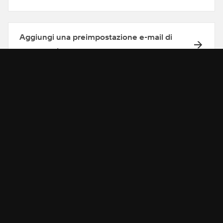
Aggiungi una preimpostazione e-mail di
terze parti
Ricevi assistenza dalla nostra
community
Ricevi assistenza dalla nostra community in
merito alle personalizzazioni avanzate.
CERCA NEI FORUM
→
→