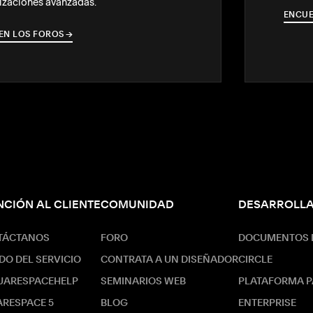
izaciones avanzadas.
ENCUE
EN LOS FOROS
→
→
NCIÓN AL CLIENTE
COMUNIDAD
DESARROLL
TÁCTANOS
FORO
DOCUMENTOS D
DO DEL SERVICIO
CONTRATA A UN DISEÑADOR
CIRCLE
UARESPACEHELP
SEMINARIOS WEB
PLATAFORMA P
RESPACE 5
BLOG
ENTERPRISE