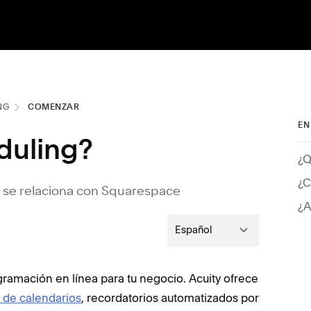
NG
COMENZAR
EN
duling?
¿Q
¿C
 se relaciona con Squarespace
¿A
Español
ramación en línea para tu negocio. Acuity ofrece
 de calendarios
, recordatorios automatizados por