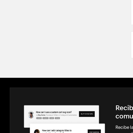
Recib
comu
Recibe l