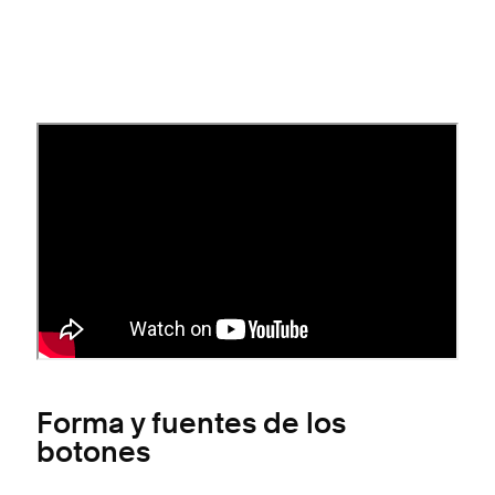
Cómo acceder a esta función
Esta guía se centra en las opciones de estilo
de botones de la
versión 7.1.
Para los
botones de la versión 7.0, consulta
Aplicar
estilo a botones en la versión 7.0
.
Forma y fuentes de los
botones