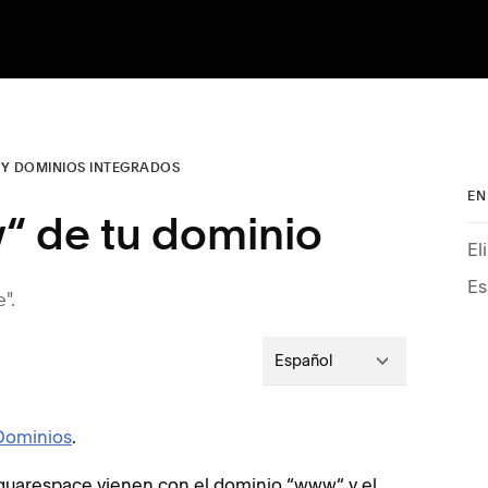
 Y DOMINIOS INTEGRADOS
EN
“ de tu dominio
El
Es
".
Español
Dominios
.
quarespace vienen con el dominio “www“ y el