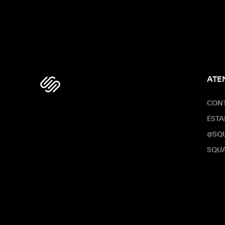
ATE
CON
ESTA
@SQ
SQUA