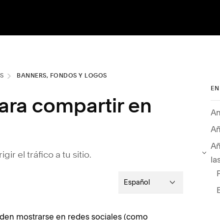
S
BANNERS, FONDOS Y LOGOS
EN
ra compartir en
An
Añ
Añ
r el tráfico a tu sitio.
la
Español
eden mostrarse en redes sociales (como