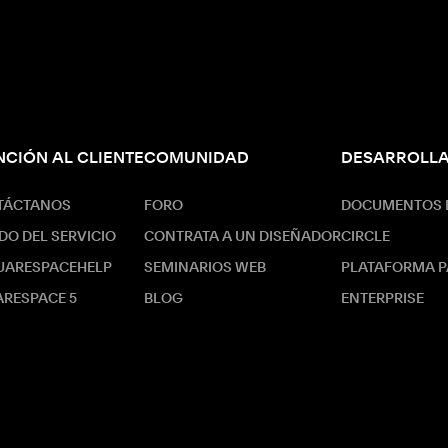
NCIÓN AL CLIENTE
COMUNIDAD
DESARROLL
TÁCTANOS
FORO
DOCUMENTOS D
DO DEL SERVICIO
CONTRATA A UN DISEÑADOR
CIRCLE
UARESPACEHELP
SEMINARIOS WEB
PLATAFORMA P
RESPACE 5
BLOG
ENTERPRISE