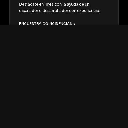
Destácate en línea con la ayuda de un
diseñador o desarrollador con experiencia.
ENCUENTRA COINCIDENCIAS
→
→
ATENCIÓN AL CLIENTE
↓
COMUNIDAD
↓
DESARROLLADORES
↓