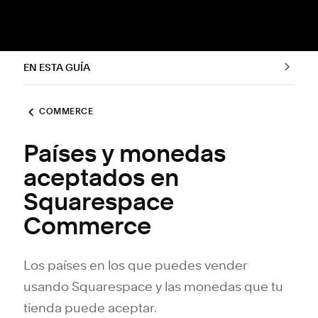
EN ESTA GUÍA
COMMERCE
Países y monedas
aceptados en
Squarespace
Commerce
Los países en los que puedes vender
usando Squarespace y las monedas que tu
tienda puede aceptar.