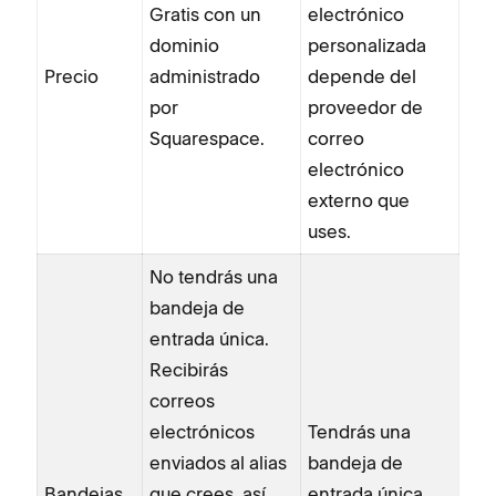
Gratis con un
electrónico
dominio
personalizada
Precio
administrado
depende del
por
proveedor de
Squarespace.
correo
electrónico
externo que
uses.
No tendrás una
bandeja de
entrada única.
Recibirás
correos
electrónicos
Tendrás una
enviados al alias
bandeja de
Bandejas
que crees, así
entrada única