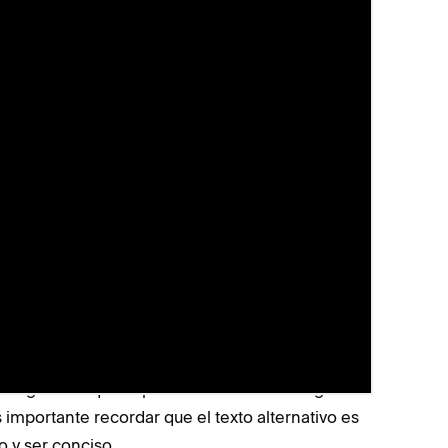
ueden desempeñar un papel importante en la
a elementos como el texto alternativo y el
tifican las imágenes y leen el texto descriptivo
 texto alternativo
, considera por qué utilizaste la
transmitir información o es decorativa? ¿Qué
 que visitan el sitio sobre la imagen para
personas sin discapacidad?
 la imagen como lo harías con un amigo por
omo gráficos que separan contenido o imágenes
 importante recordar que el texto alternativo es
 y ser conciso.