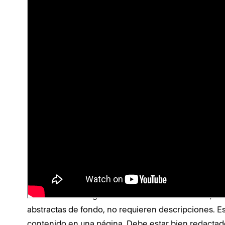
Imágenes
Internet es un medio visual donde las imágenes p
presentación del sitio. Es importante tener en cuent
formato de las imágenes animadas o .gif.
Texto alternativo
Al escanear una página, los lectores de pantalla iden
(texto alternativo) a los que visitan el sitio. Al
agregar
imagen en primera instancia. Por ejemplo, ¿es para 
necesitan saber las personas con discapacidad visual
acceder a toda la información disponible para las 
Una práctica recomendada es describir brevemente
teléfono. Las imágenes meramente decorativas, c
abstractas de fondo, no requieren descripciones. Es
contenido en una página. Debe estar bien redactado