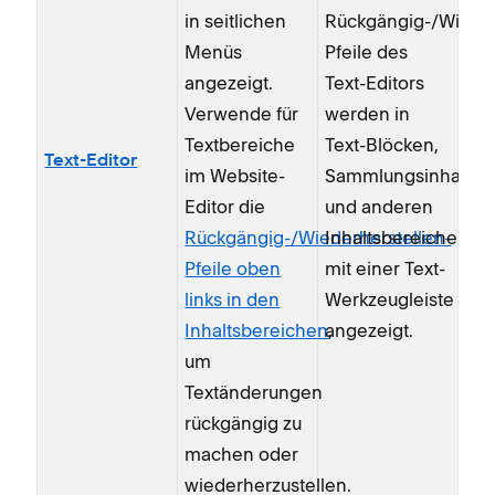
in seitlichen
Rückgängig-/Wieder
Menüs
Pfeile des
angezeigt.
Text-Editors
Verwende für
werden in
Textbereiche
Text-Blöcken,
Text-Editor
im Website-
Sammlungsinhalten
Editor die
und anderen
Rückgängig-/Wiederherstellen-
Inhaltsbereichen
Pfeile oben
mit einer Text-
links in den
Werkzeugleiste
Inhaltsbereichen
angezeigt.
,
um
Textänderungen
rückgängig zu
machen oder
wiederherzustellen.