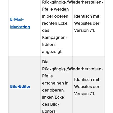
Rückgängig-/Wiederherstellen-
Pfeile werden
in der oberen
Identisch mit
E-Mail-
rechten Ecke
Websites der
Marketing
des
Version 7.1.
Kampagnen-
Editors
angezeigt.
Die
Rückgängig-/Wiederherstellen-
Pfeile
Identisch mit
erscheinen in
Websites der
Bild-Editor
der oberen
Version 7.1.
linken Ecke
des Bild-
Editors.