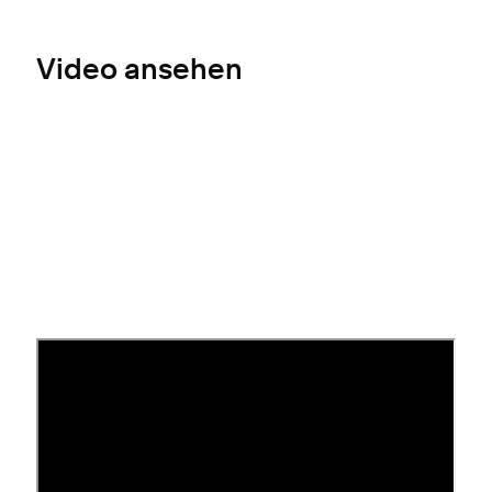
Video ansehen
Erkennen eines Phishing-
Betrugs
Betrüger ändern ihre Taktik häufig. Du solltest