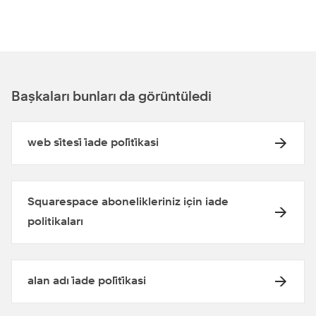
Başkaları bunları da görüntüledi
web si̇tesi̇ i̇ade poli̇ti̇kasi
Squarespace abonelikleriniz için iade
politikaları
alan adı i̇ade poli̇ti̇kasi