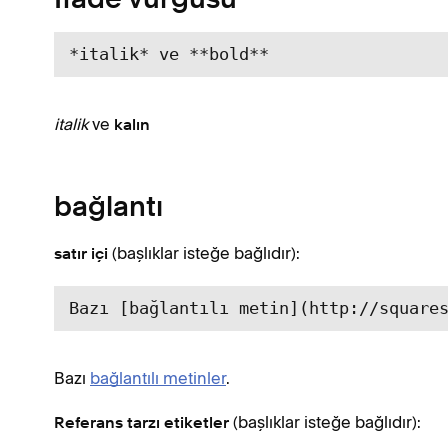
İfade vurgusu
*italik* ve **bold**
italik
ve
kalın
bağlantı
(başlıklar isteğe bağlıdır):
satır içi
Bazı [bağlantılı metin](http://square
Bazı
bağlantılı metinler
.
(başlıklar isteğe bağlıdır):
Referans tarzı etiketler