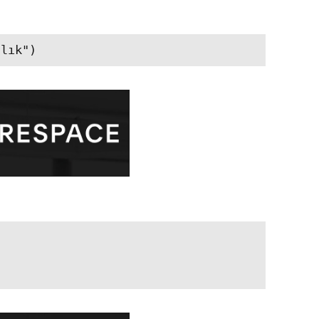
şlık")