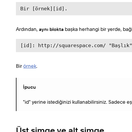
Bir [örnek][id].
Ardından,
başka herhangi bir yerde, bağl
aynı blokta
[id]: http://squarespace.com/ "Başlık
Bir
örnek
.
İpucu
"id" yerine istediğinizi kullanabilirsiniz. Sadece 
Üst simge ve alt simge