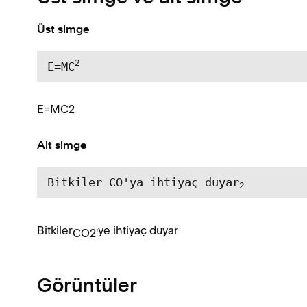
Üst simge
2
E=MC
E=MC2
Alt simge
Bitkiler CO'ya ihtiyaç duyar
2
Bitkiler
ye ihtiyaç duyar
CO2'
Görüntüler