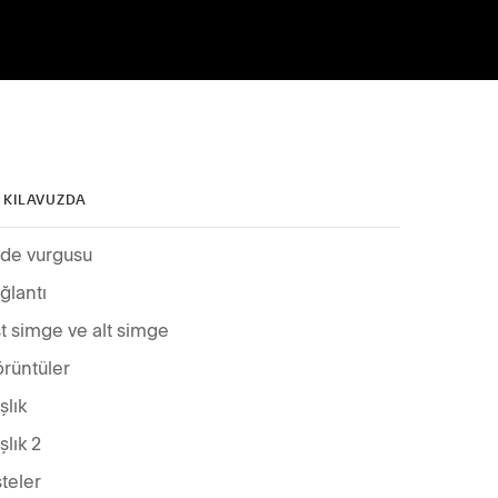
 KILAVUZDA
ade vurgusu
ğlantı
t simge ve alt simge
rüntüler
şlık
şlık 2
steler