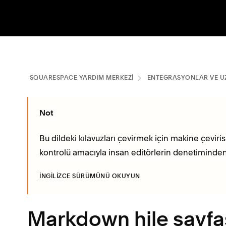
SQUARESPACE YARDIM MERKEZI
ENTEGRASYONLAR VE U
Not
Bu dildeki kılavuzları çevirmek için makine çevirisi
kontrolü amacıyla insan editörlerin denetimind
İNGILIZCE SÜRÜMÜNÜ OKUYUN
Markdown hile sayfa