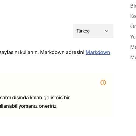
Bl
Ko
Ön
Türkçe
Ya
Ma
sayfasını kullanın. Markdown adresini
Markdown
Me
amı dışında kalan gelişmiş bir
lanabiliyorsanız öneririz.