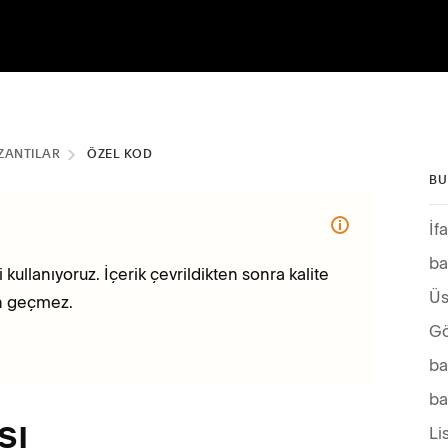
ZANTILAR
ÖZEL KOD
BU
İf
ba
 kullanıyoruz. İçerik çevrildikten sonra kalite
Üs
en geçmez.
Gö
ba
ba
sı
Li