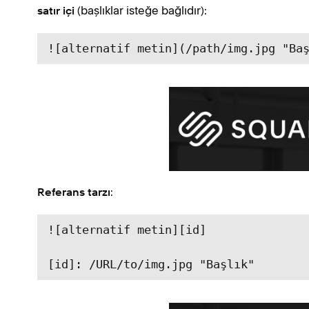
(başlıklar isteğe bağlıdır):
satır içi
![alternatif metin](/path/img.jpg "Ba
:
Referans tarzı
![alternatif metin][id]

[id]: /URL/to/img.jpg "Başlık"