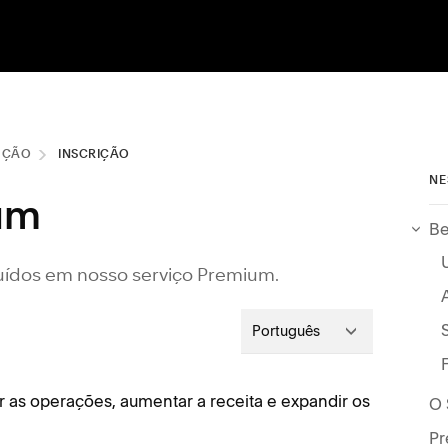
UÇÃO
INSCRIÇÃO
NE
um
Be
luídos em nosso serviço Premium.
Português
 as operações, aumentar a receita e expandir os
Pr