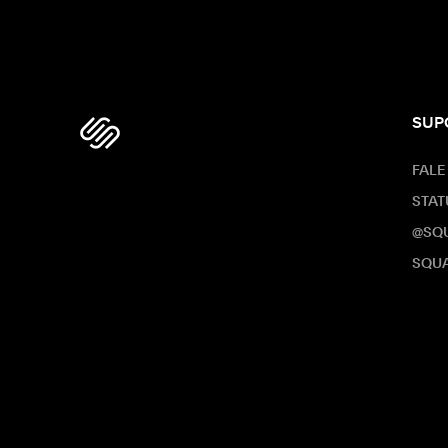
SUP
FALE
STAT
@SQ
SQUA