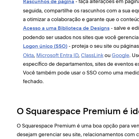
- faça alterações em págin
Rascunhos de página
seguida, compartilhe os rascunhos com a sua equi
a otimizar a colaboração e garante que o conteú
- salve e ed
Acesso a uma Biblioteca de Designs
podendo ser usados nos sites que você gerencia 
- proteja o seu site ou pági
Logon único (SSO)
Okta
,
Microsoft Entra ID
,
ClassLink
ou
Google
. Us
específico de departamentos, sites de eventos ex
Você também pode usar o SSO como uma medida
fechado.
O Squarespace Premium é id
O Squarespace Premium é uma boa opção para vend
desejam gerenciar seu site, relacionamentos com 