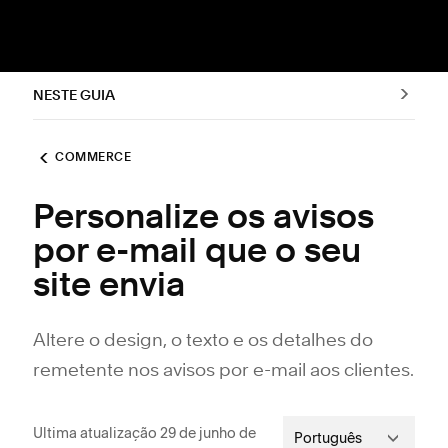
NESTE GUIA
COMMERCE
Personalize os avisos
por e-mail que o seu
site envia
Altere o design, o texto e os detalhes do
remetente nos avisos por e-mail aos clientes.
Ultima atualização 29 de junho de
Português