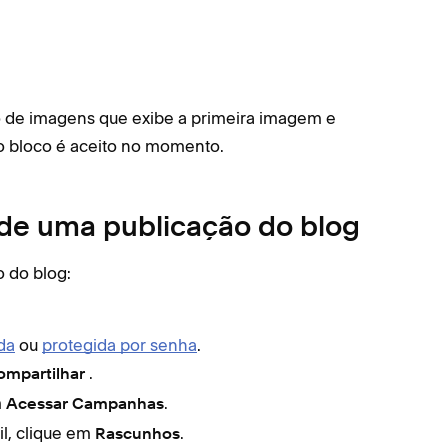
 de imagens que exibe a primeira imagem e
ro bloco é aceito no momento.
 de uma publicação do blog
o do blog:
da
ou
protegida por senha
.
.
ompartilhar
m
.
Acessar Campanhas
l, clique em
.
Rascunhos