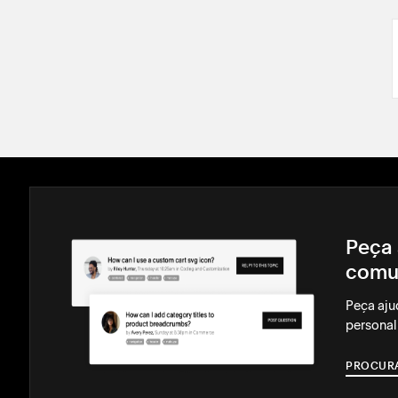
Peça 
comu
Peça aju
personal
PROCUR