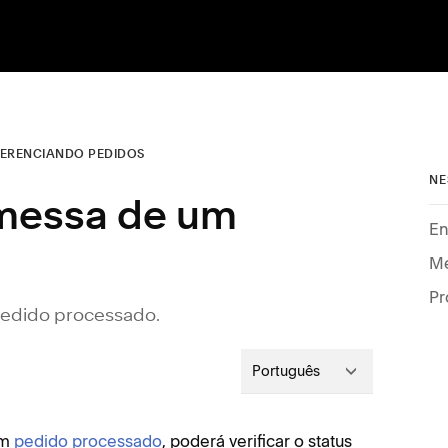
ERENCIANDO PEDIDOS
NE
messa de um
En
Me
Pr
pedido processado.
Português
um
pedido processado
, poderá verificar o status