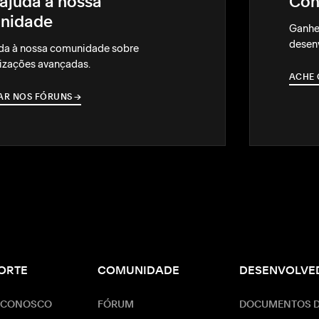
ajuda à nossa
Con
nidade
Ganhe
desenv
da à nossa comunidade sobre
izações avançadas.
ACHE 
AR NOS FÓRUNS
→
→
ORTE
COMUNIDADE
DESENVOLVE
 CONOSCO
FÓRUM
DOCUMENTOS D