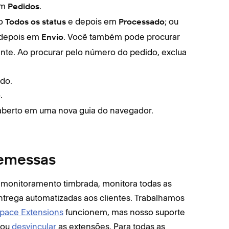
em
.
No me
Pedidos
so
e depois em
; ou
Toqu
Todos os status
Processado
depois em
. Você também pode procurar
Toque
Envio
Role 
nte. Ao procurar pelo número do pedido, exclua
Toque
ido.
O sit
.
Toqu
 aberto em uma nova guia do navegador.
remessas
e monitoramento timbrada, monitora todas as
ntrega automatizadas aos clientes. Trabalhamos
pace Extensions
funcionem, mas nosso suporte
ou
desvincular
as extensões. Para todas as