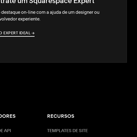
trate um Squarespace Expert
 destaque on-line com a ajuda de um designer ou
olvedor experiente.
O EXPERT IDEAL
→
→
DORES
RECURSOS
E API
TEMPLATES DE SITE