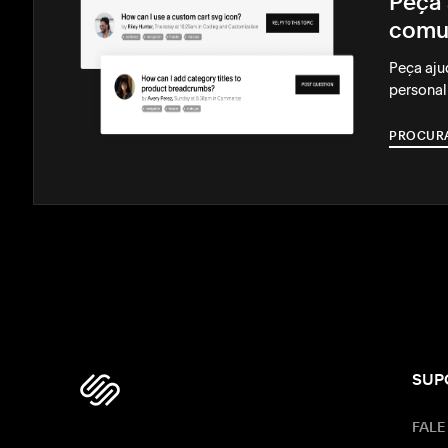
Peça 
comu
Peça aju
personal
PROCUR
SUP
FALE