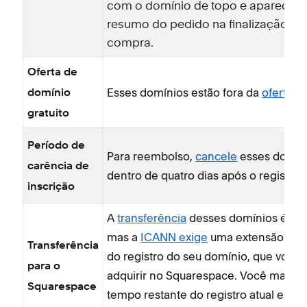
com o domínio de topo e aparece n
resumo do pedido na finalização da
compra.
Oferta de
Esses domínios estão fora da
oferta gr
domínio
gratuito
Período de
Para reembolso,
cancele
esses domín
carência de
dentro de quatro dias após o registro.
inscrição
A
transferência
desses domínios é grat
mas a
ICANN exige
uma extensão de 
Transferência
do registro do seu domínio, que você
para o
adquirir no Squarespace. Você manter
Squarespace
tempo restante do registro atual e ma