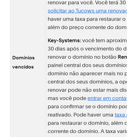
renovar para você. Você terá 30 dia
solicitar ao Tucows uma renovação
haver uma taxa para restaurar o dom
além do preço corrente do domínio.
Key-Systems:
você tem aproximad
30 dias após o vencimento do domí
renovar o domínio no botão
Renova
Domínios
painel central dos seus domínios. S
vencidos
domínio não aparecer mais no paine
central dos seus domínios, a opção
renovar pode não estar mais disponí
mas você pode
entrar em contato 
para confirmar se o domínio pode s
reativado. Pode haver uma
taxa de 
para restaurar o domínio, além do 
corrente do domínio. A taxa varia d