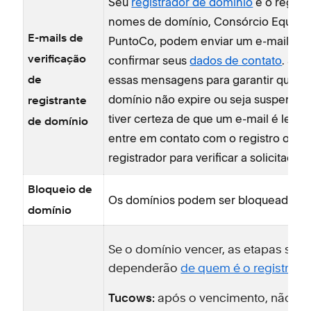
Seu
registrador de domínio
e o regist
nomes de domínio, Consórcio Equipo
E-mails de
PuntoCo, podem enviar um e-mail par
confirmar seus
dados de contato
. Sem
verificação
essas mensagens para garantir que s
de
domínio não expire ou seja suspenso.
registrante
tiver certeza de que um e-mail é legít
de domínio
entre em contato com o registro ou c
registrador para verificar a solicitação.
Bloqueio de
Os domínios podem ser bloqueados
domínio
Se o domínio vencer, as etapas segu
dependerão
de quem é o registrado
Tucows:
após o vencimento, não 