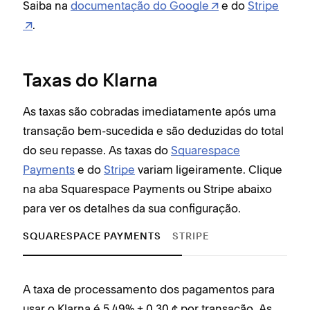
Saiba na
documentação do Google
e do
Stripe
.
Taxas do Klarna
As taxas são cobradas imediatamente após uma
transação bem-sucedida e são deduzidas do total
do seu repasse. As taxas do
Squarespace
Payments
e do
Stripe
variam ligeiramente. Clique
na aba Squarespace Payments ou Stripe abaixo
para ver os detalhes da sua configuração.
SQUARESPACE PAYMENTS
STRIPE
A taxa de processamento dos pagamentos para
Conf
usar o Klarna é 5,49% + 0,30 ¢ por transação. As
Klar