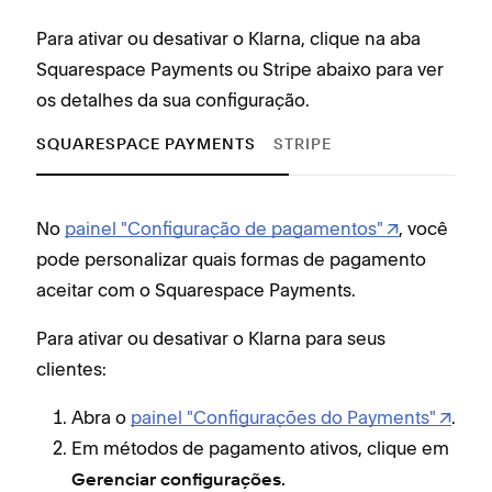
Para ativar ou desativar o Klarna, clique na aba
Squarespace Payments ou Stripe abaixo para ver
os detalhes da sua configuração.
SQUARESPACE PAYMENTS
STRIPE
No
painel "Configuração de pagamentos"
, você
Se v
pode personalizar quais formas de pagamento
aut
aceitar com o Squarespace Payments.
pag
for
Para ativar ou desativar o Klarna para seus
Stri
clientes:
Para
Abra o
painel "Configurações do Payments"
.
clie
Em métodos de pagamento ativos, clique em
Gerenciar configurações.