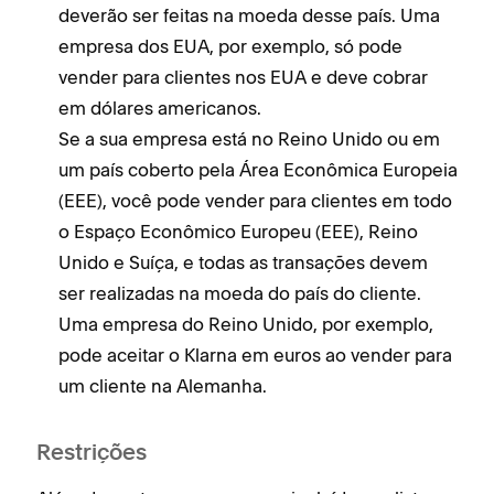
deverão ser feitas na moeda desse país. Uma
v
empresa dos EUA, por exemplo, só pode
e
vender para clientes nos EUA e deve cobrar
S
em dólares americanos.
u
Se a sua empresa está no Reino Unido ou em
(
um país coberto pela Área Econômica Europeia
o
(EEE), você pode vender para clientes em todo
U
o Espaço Econômico Europeu (EEE), Reino
s
Unido e Suíça, e todas as transações devem
U
ser realizadas na moeda do país do cliente.
p
Uma empresa do Reino Unido, por exemplo,
u
pode aceitar o Klarna em euros ao vender para
um cliente na Alemanha.
Restrições