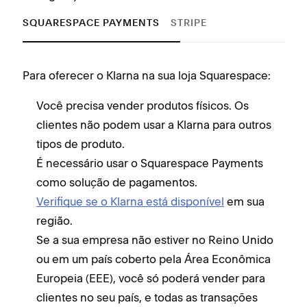
SQUARESPACE PAYMENTS
STRIPE
Para oferecer o Klarna na sua loja Squarespace:
Para
Você precisa vender produtos físicos. Os
V
clientes não podem usar a Klarna para outros
É
tipos de produto.
p
É necessário usar o Squarespace Payments
V
como solução de pagamentos.
r
Verifique se o Klarna está disponível
em sua
S
região.
o
Se a sua empresa não estiver no Reino Unido
E
ou em um país coberto pela Área Econômica
c
Europeia (EEE), você só poderá vender para
d
clientes no seu país, e todas as transações
e