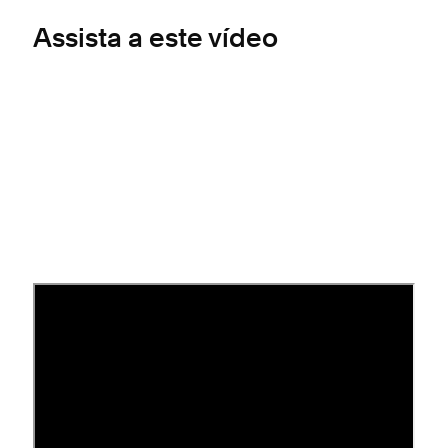
Assista a este vídeo
Vincular um processador de
pagamentos
Abra o
painel "Configurações do Payments"
.
Clique em
abaixo de um
Vincular