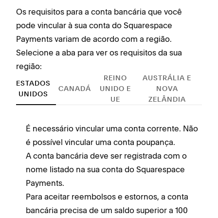
Os requisitos para a conta bancária que você
pode vincular à sua conta do Squarespace
Payments variam de acordo com a região.
Selecione a aba para ver os requisitos da sua
região:
REINO
AUSTRÁLIA E
ESTADOS
CANADÁ
UNIDO E
NOVA
UNIDOS
UE
ZELÂNDIA
É necessário vincular uma conta corrente. Não
S
é possível vincular uma conta poupança.
S
A conta bancária deve ser registrada com o
u
nome listado na sua conta do Squarespace
A
Payments.
b
Para aceitar reembolsos e estornos, a conta
c
bancária precisa de um saldo superior a 100
c