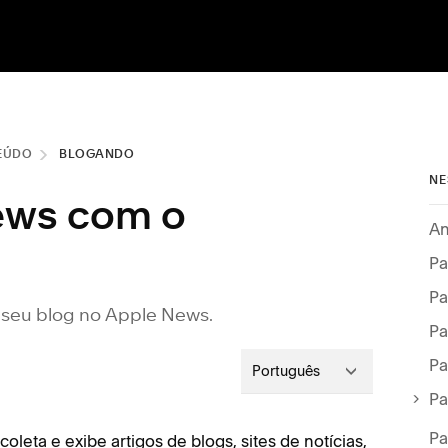
EÚDO
BLOGANDO
NE
ews com o
An
Pa
 seu blog no Apple News.
Pa
Português
Pa
Pa
leta e exibe artigos de blogs, sites de notícias,