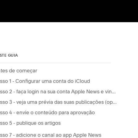
STE GUIA
tes de começar
sso 1 - Configurar uma conta do iCloud
Passo 2 - faça login na sua conta Apple News e vincule a chave de API
Passo 3 - veja uma prévia das suas publicações (opcional)
sso 4 - envie o conteúdo para aprovação
sso 5 - publique os artigos
sso 7 - adicione o canal ao app Apple News