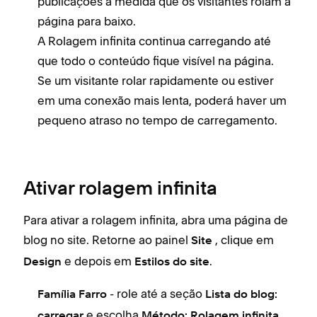
publicações à medida que os visitantes rolam a
página para baixo.
A Rolagem infinita continua carregando até
que todo o conteúdo fique visível na página.
Se um visitante rolar rapidamente ou estiver
em uma conexão mais lenta, poderá haver um
pequeno atraso no tempo de carregamento.
Ativar rolagem infinita
Para ativar a rolagem infinita, abra uma página de
blog no site. Retorne ao painel
, clique em
Site
e depois em
.
Design
Estilos do site
- role até a seção
Família Farro
Lista do blog:
e escolha
.
carregar
Método: Rolagem infinita