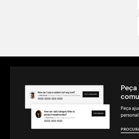
Peça 
comu
Peça aju
personal
PROCUR