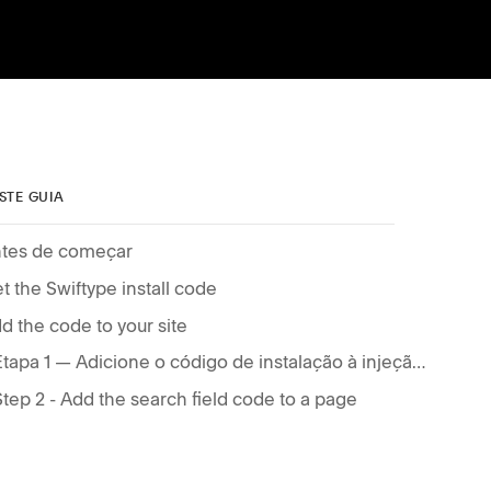
STE GUIA
tes de começar
t the Swiftype install code
d the code to your site
Etapa 1 — Adicione o código de instalação à injeção de código do seu site
Step 2 - Add the search field code to a page