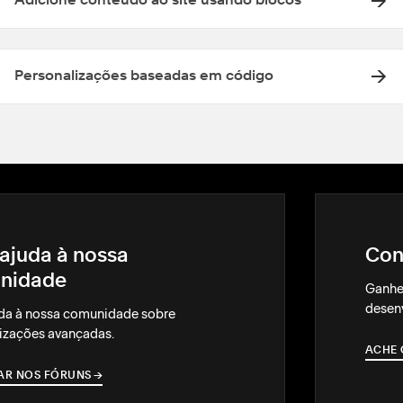
Adicione conteúdo ao site usando blocos
Personalizações baseadas em código
ajuda à nossa
Con
nidade
Ganhe
desenv
da à nossa comunidade sobre
izações avançadas.
ACHE 
AR NOS FÓRUNS
→
→