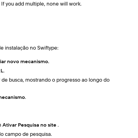
If you add multiple, none will work.
 instalação no Swiftype:
iar novo mecanismo.
.
RL
tor de busca, mostrando o progresso ao longo do
.
 mecanismo
m
.
Ativar
Pesquisa no site
 do campo de pesquisa.