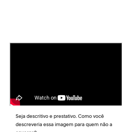
Práticas recomendadas para
texto alternativo
Ao escrever o texto alternativo, lembre-se de que
você está se dirigindo a pessoas que usam
leitores de tela assistivos ou que têm imagens
desativadas no browser. Lembre-se:
Seja descritivo e prestativo. Como você
descreveria essa imagem para quem não a