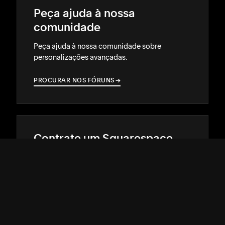
Peça ajuda à nossa
comunidade
Peça ajuda à nossa comunidade sobre
personalizações avançadas.
PROCURAR NOS FÓRUNS
→
→
Contrate um Squarespace
Expert
Ganhe destaque on-line com a ajuda de um
designer ou desenvolvedor experiente.
ACHE O EXPERT IDEAL
→
→