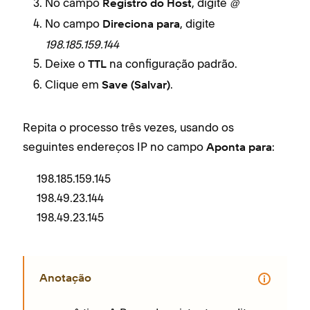
No campo
, digite
@
Registro do Host
No campo
, digite
Direciona para
198.185.159.144
Deixe o
na configuração padrão.
TTL
Clique em
.
Save (Salvar)
Repita o processo três vezes, usando os
seguintes endereços IP no campo
:
Aponta para
198.185.159.145
198.49.23.144
198.49.23.145
Anotação