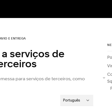
NVIO E ENTREGA
NE
 a serviços de
Po
erceiros
Co
emessa para serviços de terceiros, como
Sq
Português