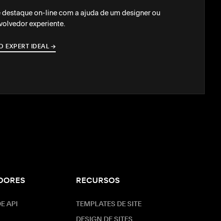
 destaque on-line com a ajuda de um designer ou
olvedor experiente.
O EXPERT IDEAL
→
→
DORES
RECURSOS
E API
TEMPLATES DE SITE
DESIGN DE SITES