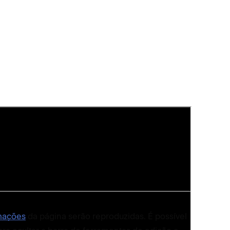
 em tela cheia
 site
.
mações
da página serão reproduzidas. É possível
Para visua