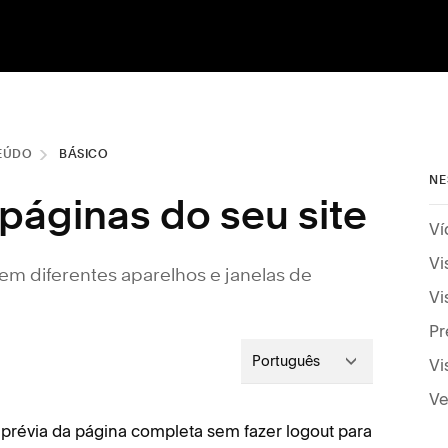
EÚDO
BÁSICO
NE
páginas do seu site
Ví
Vi
em diferentes aparelhos e janelas de
Vi
Pr
Português
Vi
Ve
a prévia da página completa sem fazer logout para