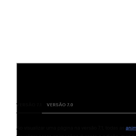
Visualize páginas no seu site
A forma de visualizar páginas depende da
versão do
VERSÃO 7.1
VERSÃO 7.0
Ao visualizar uma página na versão 7.1, todas as
ani