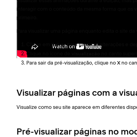
visualizar essas animações durante a edição, mas p
interagir com o conteúdo da mesma forma que os vi
primeiro.
Para visualizar uma página enquanto edita o site da v
Clique em
para salvar as alterações e d
Salvar
Clique no ícone de
no canto superio
visualização
Para sair da pré-visualização, clique no
no cant
X
Visualizar páginas com a visu
Visualize como seu site aparece em diferentes disp
Pré-visualizar páginas no m