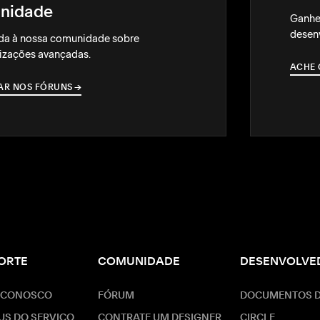
nidade
Ganhe
desenv
da à nossa comunidade sobre
izações avançadas.
ACHE 
AR NOS FÓRUNS
→
→
ORTE
COMUNIDADE
DESENVOLVE
 CONOSCO
FÓRUM
DOCUMENTOS D
US DO SERVIÇO
CONTRATE UM DESIGNER
CIRCLE