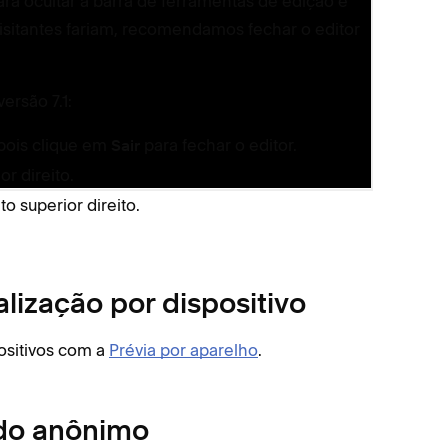
ara ocultar a barra de ferramentas de edição e
Se es
sitantes fariam, recomendamos fechar o editor
menu 
Passe
ersão 7.1:
Cliqu
Para 
epois clique em
para fechar o editor.
Sair
r direito.
o superior direito.
alização por dispositivo
ositivos com a
Prévia por aparelho
.
odo anônimo