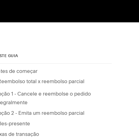
STE GUIA
tes de começar
Reembolso total x reembolso parcial
ção 1 - Cancele e reembolse o pedido
tegralmente
ção 2 - Emita um reembolso parcial
les-presente
xas de transação