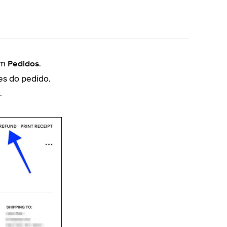
em
.
Na g
Pedidos
es do pedido.
Toqu
.
Toqu
Insir
Toqu
O cliente