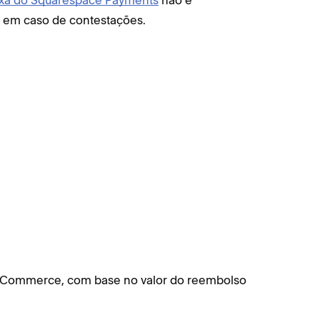
axa do Squarespace Payments
não é
s em caso de contestações.
e Commerce, com base no valor do reembolso