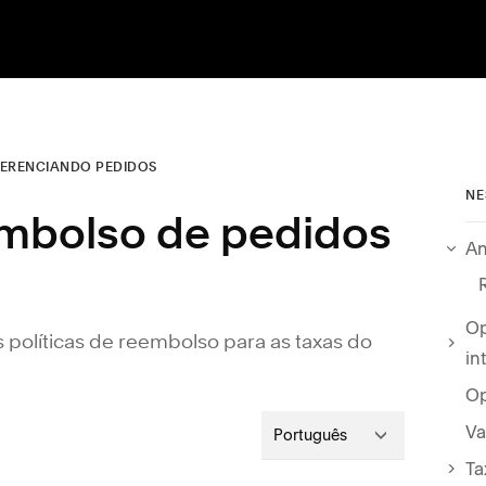
ERENCIANDO PEDIDOS
NE
mbolso de pedidos
An
Op
s políticas de reembolso para as taxas do
in
Op
Va
Português
Ta