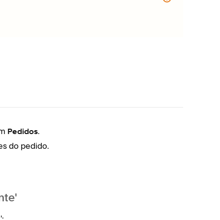
em
.
Na g
Pedidos
es do pedido.
Toque
nte'
':