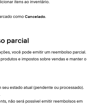
cionar itens ao inventário.
Se vo
Toqu
 marcado como
.
O cli
Cancelado
o parcial
ações, você pode emitir um reembolso parcial.
 produtos e impostos sobre vendas e manter o
seu estado atual (pendente ou processado).
.
ts, não será possível emitir reembolsos em