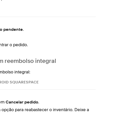
.
Nos d
o pendente
Toqu
trar o pedido.
Toqu
Volte
um reembolso integral
bolso integral:
ROID SQUARESPACE
 em
.
Nos d
Cancelar pedido
a opção para reabastecer o inventário. Deixe a
Toqu