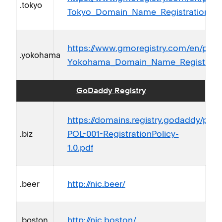
.tokyo
Tokyo_Domain_Name_Registration_Pol
https://www.gmoregistry.com/en/polic
.yokohama
Yokohama_Domain_Name_Registration
GoDaddy Registry
https://domains.registry.godaddy/pol
POL-001-RegistrationPolicy-
.biz
1.0.pdf
http://nic.beer/
.beer
http://nic.boston/
.boston