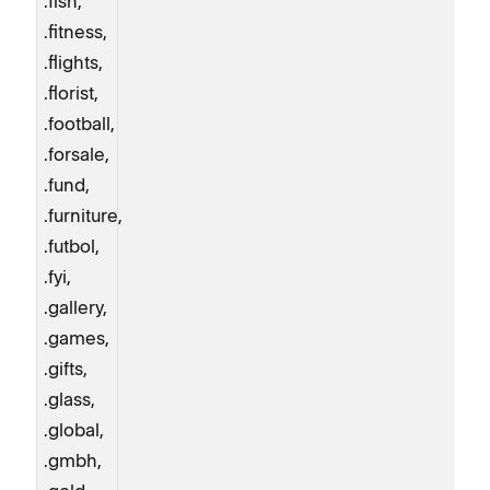
.fish,
.fitness,
.flights,
.florist,
.football,
.forsale,
.fund,
.furniture,
.futbol,
.fyi,
.gallery,
.games,
.gifts,
.glass,
.global,
.gmbh,