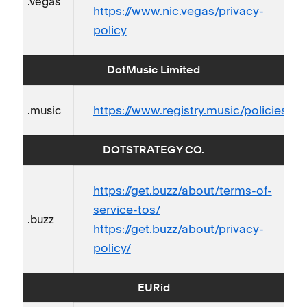
.vegas
https://www.nic.vegas/privacy-
policy
DotMusic Limited
https://www.registry.music/policies
.music
DOTSTRATEGY CO.
https://get.buzz/about/terms-of-
service-tos/
.buzz
https://get.buzz/about/privacy-
policy/
EURid