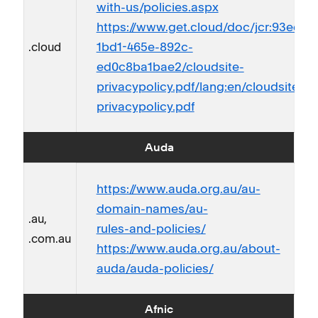
with-us/policies.aspx
https://www.get.cloud/doc/jcr:93ed24
1bd1-465e-892c-
.cloud
ed0c8ba1bae2/cloudsite-
privacypolicy.pdf/lang:en/cloudsite-
privacypolicy.pdf
Auda
https://www.auda.org.au/au-
domain-names/au-
.au,
rules-and-policies/
.com.au
https://www.auda.org.au/about-
auda/auda-policies/
Afnic