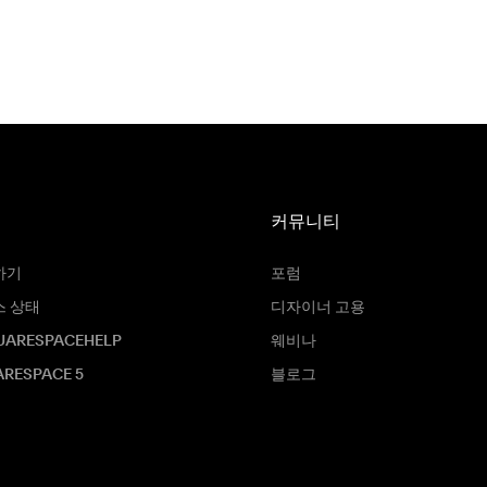
커뮤니티
하기
포럼
스 상태
디자이너 고용
UARESPACEHELP
웨비나
RESPACE 5
블로그